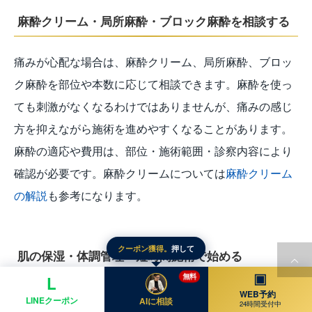
麻酔クリーム・局所麻酔・ブロック麻酔を相談する
痛みが心配な場合は、麻酔クリーム、局所麻酔、ブロッ
ク麻酔を部位や本数に応じて相談できます。麻酔を使っ
ても刺激がなくなるわけではありませんが、痛みの感じ
方を抑えながら施術を進めやすくなることがあります。
麻酔の適応や費用は、部位・施術範囲・診察内容により
確認が必要です。麻酔クリームについては
麻酔クリーム
の解説
も参考になります。
クーポン獲得。
押して
肌の保湿・体調管理・短時間施術で始める
▣
無料
L
WEB予約
乾燥した肌は刺激を感じやすいため、日頃の保湿が大切
LINEクーポン
AIに相談
24時間受付中