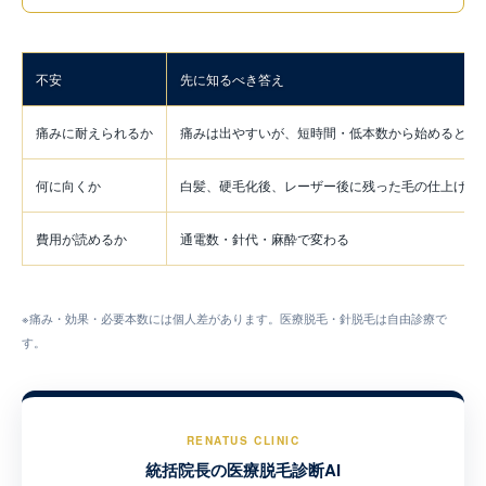
不安
先に知るべき答え
痛みに耐えられるか
痛みは出やすいが、短時間・低本数から始めると確
何に向くか
白髪、硬毛化後、レーザー後に残った毛の仕上げに
費用が読めるか
通電数・針代・麻酔で変わる
※痛み・効果・必要本数には個人差があります。医療脱毛・針脱毛は自由診療で
す。
RENATUS CLINIC
統括院長の医療脱毛診断AI