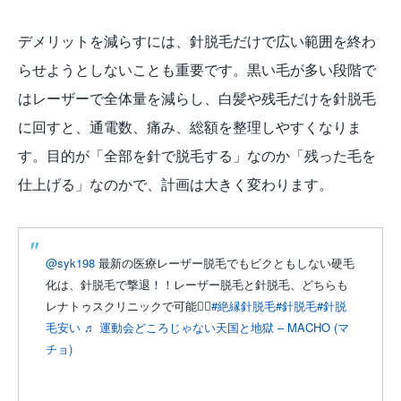
デメリットを減らすには、針脱毛だけで広い範囲を終わ
らせようとしないことも重要です。黒い毛が多い段階で
はレーザーで全体量を減らし、白髪や残毛だけを針脱毛
に回すと、通電数、痛み、総額を整理しやすくなりま
す。目的が「全部を針で脱毛する」なのか「残った毛を
仕上げる」なのかで、計画は大きく変わります。
@syk198
最新の医療レーザー脱毛でもビクともしない硬毛
化は、針脱毛で撃退！！レーザー脱毛と針脱毛、どちらも
レナトゥスクリニックで可能🙆‍♀️
#絶縁針脱毛
#針脱毛
#針脱
毛安い
♬ 運動会どころじゃない天国と地獄 – MACHO (マ
チョ)