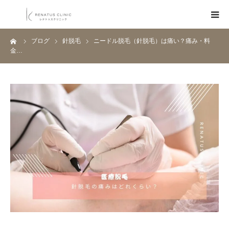
ーム
ブログ
針脱毛
ニードル脱毛（針脱毛）は痛い？痛み・料
HOME
金…
メニュー
料金表
クリニック一覧
医師紹介
ブログ
Q&A