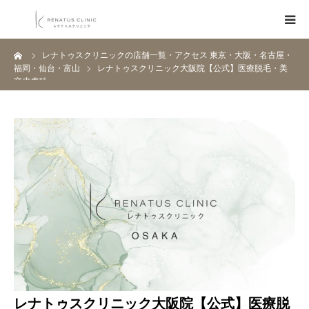
ーム
レナトゥスクリニックの店舗一覧・アクセス 東京・大阪・名古屋・
HOME
福岡・仙台・富山
レナトゥスクリニック大阪院【公式】医療脱毛・美
容皮膚科
メニュー
料金表
クリニック一覧
医師紹介
ブログ
Q&A
レナトゥスクリニック大阪院【公式】医療脱