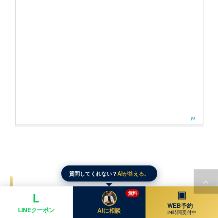
質問してくれない？
AIが答える。
FAQ
▣
無料
L
WEB予約
LINEクーポン
AIに相談
24時間受付中