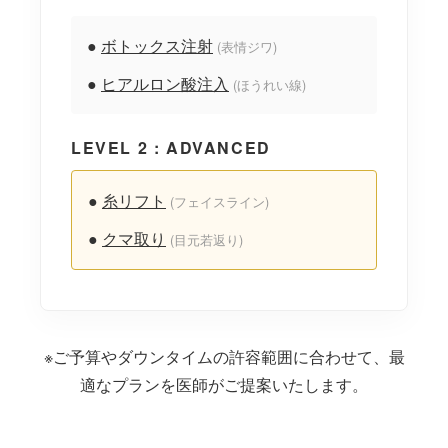
●
ボトックス注射
(表情ジワ)
●
ヒアルロン酸注入
(ほうれい線)
LEVEL 2 : ADVANCED
●
糸リフト
(フェイスライン)
●
クマ取り
(目元若返り)
※ご予算やダウンタイムの許容範囲に合わせて、最
適なプランを医師がご提案いたします。