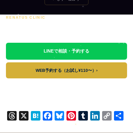
RENATUS CLINIC
占いの結果をもとに、専門家に相談してみませんか？
無料カウンセリング実施中。
LINEで相談・予約する
WEB予約する（お試し¥110〜）›
この占いはエンタメコンテンツです。医療・法律・投資など重要な判断は専門家
にご相談ください。
© Renatus Clinic レナクリ占いAIは毎朝自動生成されます。
Threads
X
Hatena
Facebook
Bluesky
Pinterest
Tumblr
LinkedI
Cop
共
Link
有