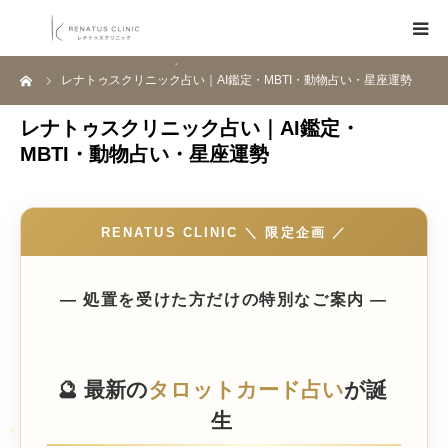
ーム
レナトゥスクリニック占い｜AI鑑定・MBTI・動物占い・星座運勢
HOME
レナトゥスクリニック占い｜AI鑑定・
メニュー
MBTI・動物占い・星座運勢
料金表
RENATUS CLINIC ＼ 限定企画 ／
クリニック一覧
― 処置を受けた方だけの特別なご案内 ―
医師紹介
ブログ
🔮 最新の
タロットカード占い
が誕
生
Q&A