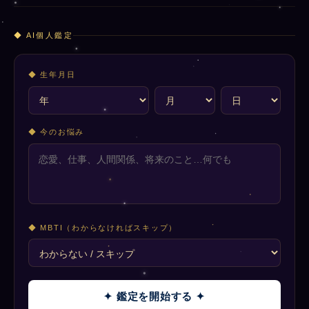
◆ AI個人鑑定
◆ 生年月日
◆ 今のお悩み
◆ MBTI（わからなければスキップ）
✦ 鑑定を開始する ✦