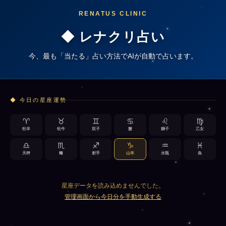
RENATUS CLINIC
◆ レナクリ占い
今、最も「当たる」占い方法でAIが自動で占います。
◆ 今日の星座運勢
♈
♉
♊
♋
♌
♍
牡羊
牡牛
双子
蟹
獅子
乙女
♎
♏
♐
♑
♒
♓
天秤
蠍
射手
山羊
水瓶
魚
星座データを読み込めませんでした。
管理画面から今日分を手動生成する