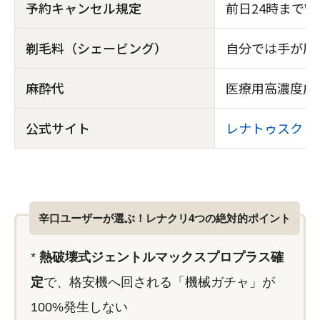
予約キャンセル規定
前日24時までW
剃毛料（シェービング）
自分では手が届
麻酔代
医療用高濃度皮膚
公式サイト
レナトゥスクリ
辛口ユーザーが選ぶ！レナクリ4つの絶対的ポイント
*
熱破壊式ジェントルマックスプロプラス確
定
で、格安機へ回される「機械ガチャ」が
100%発生しない