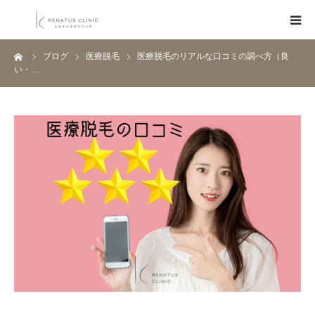
ーム
ブログ
医療脱毛
医療脱毛のリアルな口コミの調べ方（良
HOME
い・…
メニュー
料金表
クリニック一覧
医師紹介
ブログ
Q&A