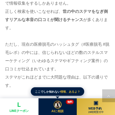
で情報収集をするしかありません。
正しく検索を使いこなせれば、
世の中のステマをなぎ倒
すリアルな本音の口コミが聞けるチャンス
が多くありま
す。
ただし、現在の医療脱毛のハッシュタグ（#医療脱毛 #脱
毛レポ）の中には、信じられないほどの数のステルスマ
ーケティング（いわゆるステマやギフティング案件）の
口コミが仕込まれています。
ステマがこれほどまでに大問題な理由は、以下の通りで
す。
ここでしか知れない
情報、あるよ？
▣
✔
実際にはそのクリニックに1回も通ったことがない、
無料
L
WEB予約
あるいは無料招待されただけなのに、広告業者から高額
LINEクーポン
AIに相談
24時間受付中