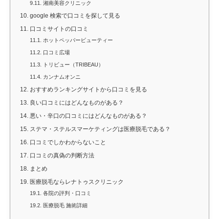
9.11.
湘南美容クリニック
10.
google 検索で口コミを探して見る
11.
口コミサイトの口コミ
11.1.
ホットペッパービューティー
11.2.
口コミ広場
11.3.
トリビュー（TRIBEAU）
11.4.
カンナムオンニ
12.
おすすめランキングサイトから口コミを見る
13.
良い口コミにはどんなものがある？
14.
悪い・辛口の口コミにはどんなものがある？
15.
ステマ・ステルスマーケティングは医療脱毛である？
16.
口コミでしかわからないこと
17.
口コミの真偽の判断方法
18.
まとめ
19.
医療脱毛ならレナトゥスクリニック
19.1.
各院の評判・口コミ
19.2.
医療脱毛 施術詳細