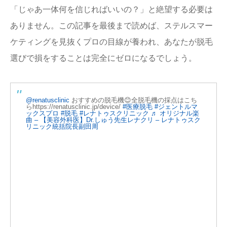
「じゃあ一体何を信じればいいの？」と絶望する必要は
ありません。この記事を最後まで読めば、ステルスマー
ケティングを見抜くプロの目線が養われ、あなたが脱毛
選びで損をすることは完全にゼロになるでしょう。
@renatusclinic
おすすめの脱毛機😊全脱毛機の採点はこち
らhttps://renatusclinic.jp/device/
#医療脱毛
#ジェントルマ
ックスプロ
#脱毛
#レナトゥスクリニック
♬ オリジナル楽
曲 – 【美容外科医】Dr.しゅう先生レナクリ – レナトゥスク
リニック統括院長副田周