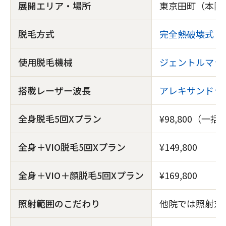
展開エリア・場所
東京田町（本院
脱毛方式
完全熱破壊式
（
使用脱毛機械
ジェントルマックス
搭載レーザー波長
アレキサンドラ
全身脱毛5回Xプラン
¥98,800（
全身＋VIO脱毛5回Xプラン
¥149,800
全身＋VIO＋顔脱毛5回Xプラン
¥169,800
照射範囲のこだわり
他院では照射対