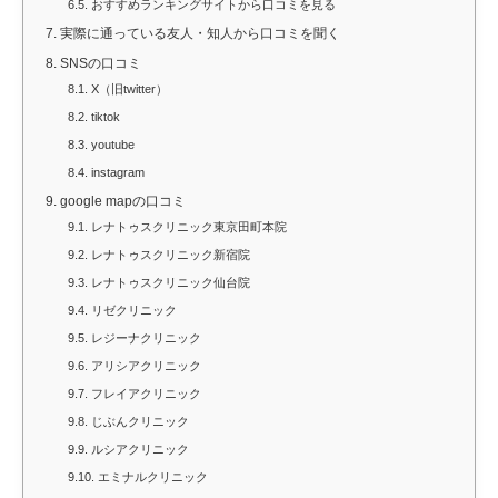
6.5.
おすすめランキングサイトから口コミを見る
7.
実際に通っている友人・知人から口コミを聞く
8.
SNSの口コミ
8.1.
X（旧twitter）
8.2.
tiktok
8.3.
youtube
8.4.
instagram
9.
google mapの口コミ
9.1.
レナトゥスクリニック東京田町本院
9.2.
レナトゥスクリニック新宿院
9.3.
レナトゥスクリニック仙台院
9.4.
リゼクリニック
9.5.
レジーナクリニック
9.6.
アリシアクリニック
9.7.
フレイアクリニック
9.8.
じぶんクリニック
9.9.
ルシアクリニック
9.10.
エミナルクリニック