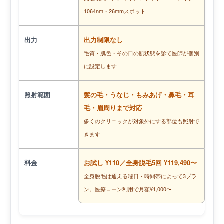
1064nm・26mmスポット
出力
出力制限なし
毛質・肌色・その日の肌状態を診て医師が個別
に設定します
照射範囲
髪の毛・うなじ・もみあげ・鼻毛・耳
毛・眉周りまで対応
多くのクリニックが対象外にする部位も照射で
きます
料金
お試し ¥110／全身脱毛5回 ¥119,490〜
全身脱毛は通える曜日・時間帯によって3プラ
ン。医療ローン利用で月額¥1,000〜