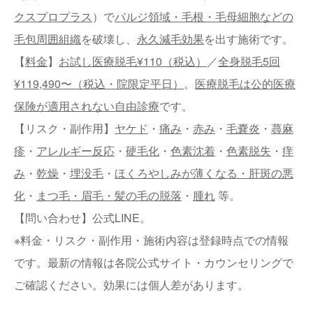
クスプロプラス
）で
バルジ領域・毛根・毛母細胞などの
毛包周囲組織
を破壊し、
永久減毛効果
を出す施術です。
【
料金
】
お試し医療脱毛¥110（税込）
／
全身脱毛5回
¥119,490〜（税込・院限定平日）
。
医療脱毛は公的医療
保険が適用されない自由診療
です。
【リスク・副作用】
ヤケド
・
痛み
・
赤み
・
毛嚢炎
・
蕁麻
疹
・
アレルギー反応
・
硬毛化
・
色素沈着
・
色素脱失
・
痒
み
・
乾燥
・
埋没毛
・
ほくろやしみが薄くなる・肝斑の悪
化
・
まつ毛・眉毛・髪の毛の脱落
・
腫れ
等。
【問い合わせ】公式LINE。
※料金・リスク・副作用・施術内容は登録時点での情報
です。最新の情報は各院公式サイト・カウンセリングで
ご確認ください。効果には個人差があります。