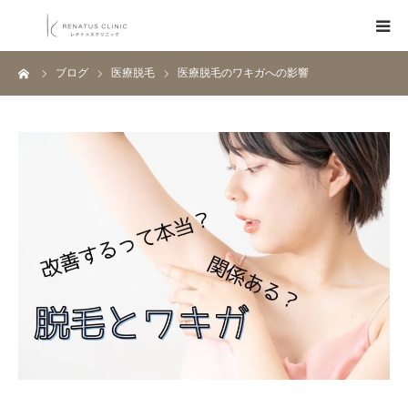
ーム
ブログ
医療脱毛
医療脱毛のワキガへの影響
HOME
メニュー
料金表
クリニック一覧
医師紹介
ブログ
Q&A