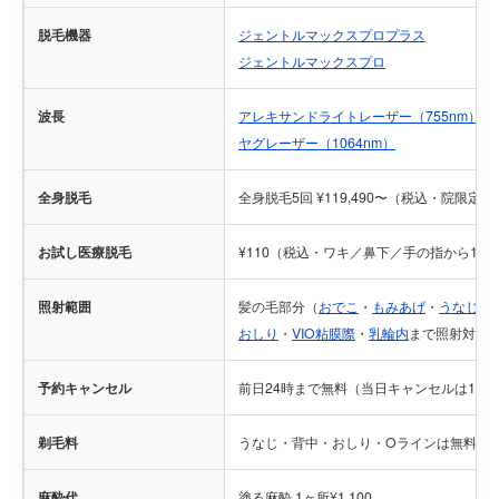
脱毛機器
ジェントルマックスプロプラス
ジェントルマックスプロ
波長
アレキサンドライトレーザー（755nm）
ヤグレーザー（1064nm）
全身脱毛
全身脱毛5回 ¥119,490〜（税込・院限定
お試し医療脱毛
¥110（税込・ワキ／鼻下／手の指から1部
照射範囲
髪の毛部分（
おでこ
・
もみあげ
・
うなじ
）
おしり
・
VIO粘膜際
・
乳輪内
まで照射対応
予約キャンセル
前日24時まで無料（当日キャンセルは1回
剃毛料
うなじ・背中・おしり・Oラインは無料／その
麻酔代
塗る麻酔 1ヶ所¥1,100