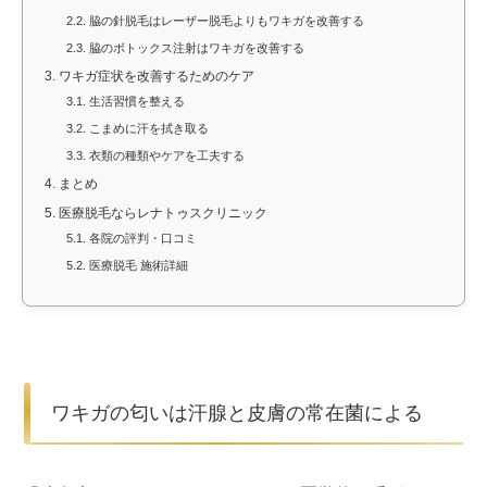
2.2.
脇の針脱毛はレーザー脱毛よりもワキガを改善する
2.3.
脇のボトックス注射はワキガを改善する
3.
ワキガ症状を改善するためのケア
3.1.
生活習慣を整える
3.2.
こまめに汗を拭き取る
3.3.
衣類の種類やケアを工夫する
4.
まとめ
5.
医療脱毛ならレナトゥスクリニック
5.1.
各院の評判・口コミ
5.2.
医療脱毛 施術詳細
ワキガの匂いは汗腺と皮膚の常在菌による