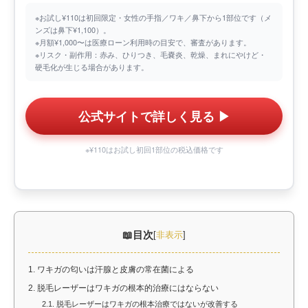
※お試し¥110は初回限定・女性の手指／ワキ／鼻下から1部位です（メ
ンズは鼻下¥1,100）。
※月額¥1,000〜は医療ローン利用時の目安で、審査があります。
※リスク・副作用：赤み、ひりつき、毛嚢炎、乾燥、まれにやけど・
硬毛化が生じる場合があります。
公式サイトで詳しく見る ▶︎
※¥110はお試し初回1部位の税込価格です
目次
[
非表示
]
1.
ワキガの匂いは汗腺と皮膚の常在菌による
2.
脱毛レーザーはワキガの根本的治療にはならない
2.1.
脱毛レーザーはワキガの根本治療ではないが改善する