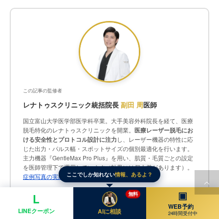
この記事の監修者
レナトゥスクリニック統括院長
副田 周
医師
国立富山大学医学部医学科卒業。大手美容外科院長を経て、医療
脱毛特化のレナトゥスクリニックを開業。
医療レーザー脱毛にお
ける安全性とプロトコル設計に注力
し、レーザー機器の特性に応
じた出力・パルス幅・スポットサイズの個別最適化を行います。
主力機器『GentleMax Pro Plus』を用い、肌質・毛質ごとの設定
を医師管理下で運用しています（効果には個人差があります）。
ここでしか知れない
情報、あるよ？
症例写真の実績はこちら
資格・所属
▣
無料
L
Allergan社 ジュビダームビスタ®認定医／ボトックスビスタ®認定医／レーザ
WEB予約
LINEクーポン
AIに相談
ー脱毛士
24時間受付中