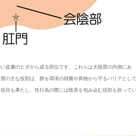
かい皮膚のヒダから成る部位です。これらは大陰唇の内側にあ
陰唇の主な役割は、膣を環境の雑菌や異物から守るバリアとし
ぐ役目も果たし、性行為の際には陰茎を包み込む役割も担って