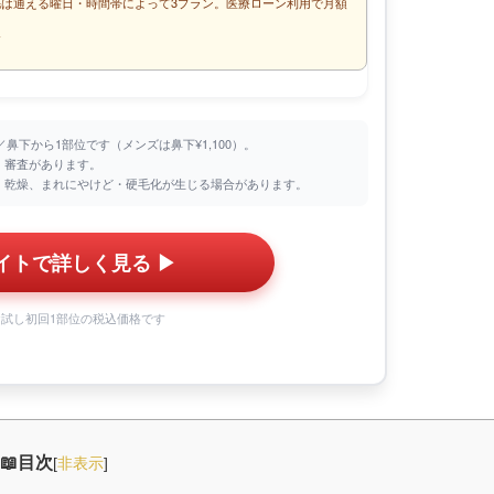
毛は通える曜日・時間帯によって3プラン。医療ローン利用で月額
〜
／鼻下から1部位です（メンズは鼻下¥1,100）。
で、審査があります。
、乾燥、まれにやけど・硬毛化が生じる場合があります。
イトで詳しく見る ▶︎
はお試し初回1部位の税込価格です
目次
[
非表示
]