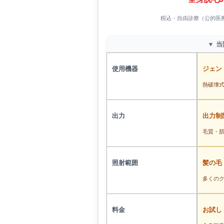
税込・自由診療（公的医
▼ 
使用機器
ジェン
熱破壊式
出力
出力制
毛質・
照射範囲
髪の毛
多くの
料金
お試し 