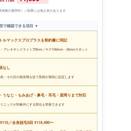
療保険の適用外）／効果には個人差があります
当院で確認できる項目 ▼
トルマックスプロプラスを契約書に明記
・アレキサンドライト755nm／ヤグ1064nm・26mmスポット
限なし
肌色・その日の肌状態を診て医師が個別に設定します
・うなじ・もみあげ・鼻毛・耳毛・眉周りまで対応
クリニックが対象外にする部位も照射できます
¥110／全身脱毛5回 ¥119,490〜