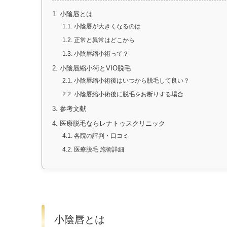
1.
小陰唇とは
1.1.
小陰唇が大きくなるのは
1.2.
正常と異常はどこから
1.3.
小陰唇縮小術って？
2.
小陰唇縮小術とVIO脱毛
2.1.
小陰唇縮小術後はいつから脱毛して良い？
2.2.
小陰唇縮小術後に脱毛をお断りする場合
3.
参考文献
4.
医療脱毛ならレナトゥスクリニック
4.1.
各院の評判・口コミ
4.2.
医療脱毛 施術詳細
小陰唇とは