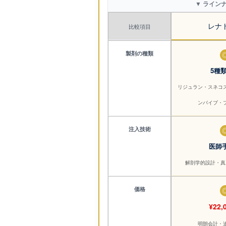
▼ ラインナ
レナ
比較項目
製剤の種類
5種
リジュラン・スネコ
ンバイブ・
注入技術
医師
解剖学的設計・真
価格
¥22,
明朗会計・