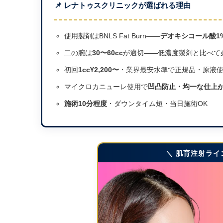
📌 レナトゥスクリニックが選ばれる理由
使用製剤はBNLS Fat Burn——
デオキシコール酸1
二の腕は
30〜60cc
が適切——低濃度製剤と比べて
初回
1cc¥2,200〜
・業界最安水準で正規品・原液
マイクロカニューレ使用で
凹凸防止・均一な仕上
施術10分程度
・ダウンタイム短・当日施術OK
＼ 肌育注射ライ