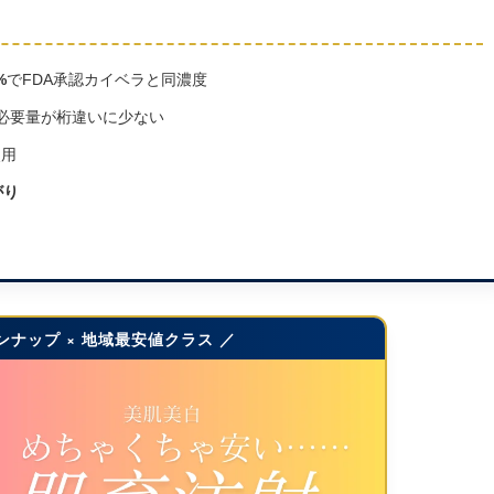
%
でFDA承認カイベラと同濃度
必要量が桁違いに少ない
使用
がり
ンナップ × 地域最安値クラス ／