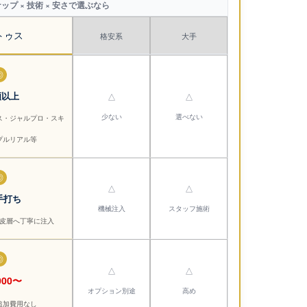
ップ × 技術 × 安さで選ぶなら
トゥス
格安系
大手
◎
類以上
△
△
少ない
選べない
ス・ジャルプロ・スキ
プルリアル等
◎
△
△
手打ち
機械注入
スタッフ施術
皮層へ丁寧に注入
◎
△
△
000〜
オプション別途
高め
追加費用なし