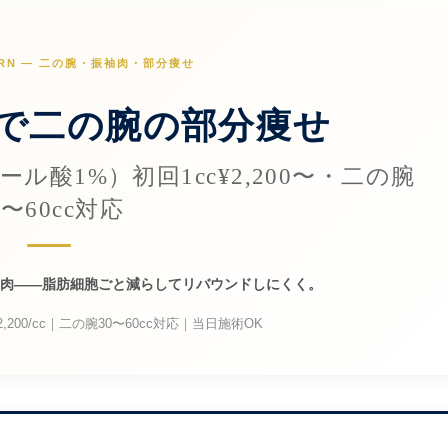
BURN — 二の腕・振袖肉・部分痩せ
で二の腕の部分痩せ
シコール酸1%）初回1cc¥2,200〜・二の腕
0〜60cc対応
肉——脂肪細胞ごと減らしてリバウンドしにくく。
¥2,200/cc｜二の腕30〜60cc対応｜当日施術OK