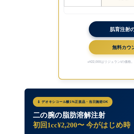
肌育注射の
無料カウン
※¥22,000はリジュランiの
💉 デオキシコール酸1%正規品・当日施術OK
二の腕の脂肪溶解注射
初回1cc¥2,200〜 今がはじめ時