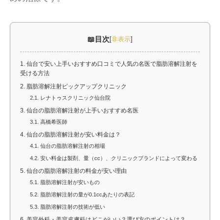
目次
[
非表示
]
1.
仙台で安い上手いおすすめ口コミで人気の名医で脂肪溶解注射を
受ける方法
2.
脂肪溶解注射ピックアップクリニック
2.1.
レナトゥスクリニック仙台院
3.
仙台の脂肪溶解注射が上手いおすすめ名医
3.1.
高橋希医師
4.
仙台の脂肪溶解注射が安い料金は？
4.1.
仙台の脂肪溶解注射の相場
4.2.
安い料金は製剤、量（cc）、クリニックブランドによって変わる
5.
仙台の脂肪溶解注射の料金が安い理由
5.1.
脂肪溶解注射が安いもの
5.2.
脂肪溶解注射の量が0.1ccあたりの表記
5.3.
脂肪溶解注射の技術が低い
6.
美容外科・美容皮膚科はどこがいい？選び方のポイントは？