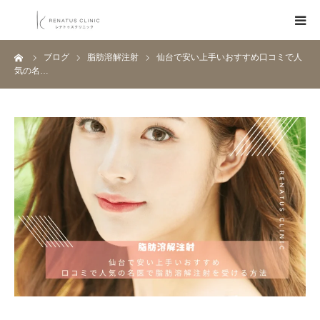
ーム
ブログ
脂肪溶解注射
仙台で安い上手いおすすめ口コミで人
HOME
気の名…
メニュー
料金表
クリニック一覧
医師紹介
ブログ
Q&A