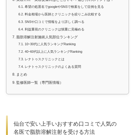
6.1.
希望の処置名でgoogleやSNSで検索をして症例を見る
6.2.
料金相場から医師とクリニックを絞りこみ比較する
6.3.
SNSや口コミで情報をより詳しく調べる
6.4.
利益重視のクリニックは慎重に見極める
7.
脂肪溶解注射施術人気部位ランキング
7.1.
10~30代に人気ランキングRanking
7.2.
40~60代以上に人気ランキングRanking
7.3.
レナトゥスクリニックとは
7.4.
レナトゥスクリニックのよくある質問
8.
まとめ
9.
監修医師一覧（専門医情報）
仙台で安い上手いおすすめ口コミで人気の
名医で脂肪溶解注射を受ける方法