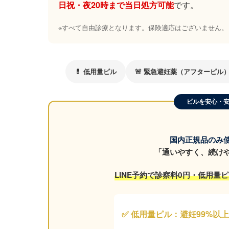
日祝・夜20時まで当日処方可能
です。
※すべて自由診療となります。保険適応はございません。
💊 低用量ピル
🚨 緊急避妊薬（アフターピル
ピルを安心・
国内正規品のみ
「通いやすく、続け
LINE予約で診察料0円・低用量ピル
✅ 低用量ピル：避妊99%以