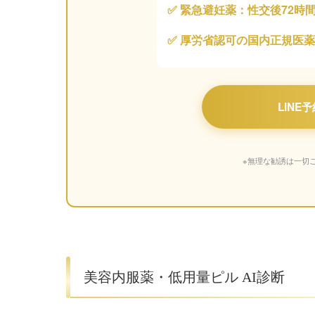
✅ 緊急避妊薬：性交後72時
✅ 厚労省認可の国内正規医
LINE
※無理な勧誘は一切
美容内服薬・低用量ピル AI診断