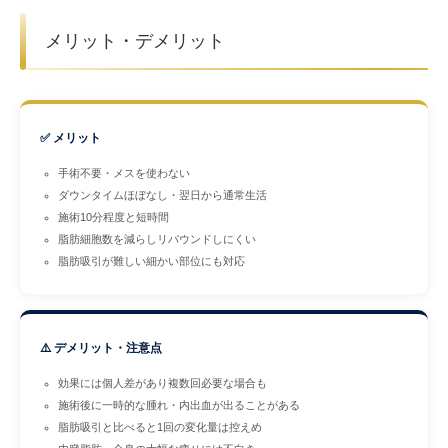
メリット・デメリット
✅ メリット
手術不要・メスを使わない
ダウンタイムほぼなし・翌日から通常生活
施術10分程度と短時間
脂肪細胞数を減らしリバウンドしにくい
脂肪吸引が難しい細かい部位にも対応
⚠️ デメリット・注意点
効果には個人差があり複数回必要な場合も
施術後に一時的な腫れ・内出血が出ることがある
脂肪吸引と比べると1回の変化量は控えめ