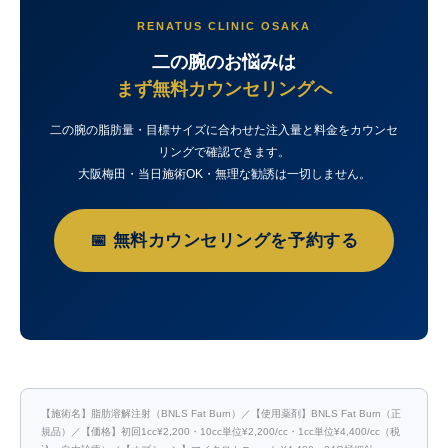
RENATUS CLINIC OSAKA
二の腕のお悩みは
まず無料カウンセリングへ
二の腕の脂肪量・目標サイズに合わせた注入量と料金をカウンセ
リングで確認できます。
大阪梅田・当日施術OK・無理な勧誘は一切しません。
📅 無料カウンセリングを予約する
【施術名】脂肪溶解注射（BNLS Fat Burn）／【使用薬剤】BNLS Fat Burn（正
規品）／【価格】初回1cc¥2,200・10cc単位¥2,200/cc・1cc単位¥4,400/cc（税