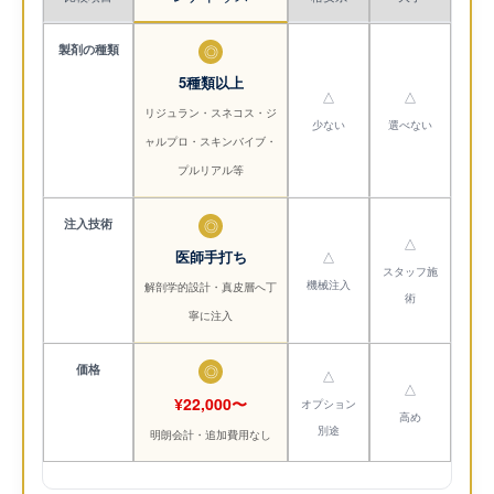
製剤の種類
◎
5種類以上
△
△
リジュラン・スネコス・ジ
少ない
選べない
ャルプロ・スキンバイブ・
プルリアル等
注入技術
◎
△
医師手打ち
△
スタッフ施
機械注入
解剖学的設計・真皮層へ丁
術
寧に注入
価格
◎
△
△
¥22,000〜
オプション
高め
別途
明朗会計・追加費用なし