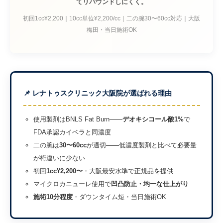
てリバウンドしにくく。
初回1cc¥2,200｜10cc単位¥2,200/cc｜二の腕30〜60cc対応｜大阪
梅田・当日施術OK
📌 レナトゥスクリニック大阪院が選ばれる理由
使用製剤はBNLS Fat Burn——
デオキシコール酸1%
で
FDA承認カイベラと同濃度
二の腕は
30〜60cc
が適切——低濃度製剤と比べて必要量
が桁違いに少ない
初回
1cc¥2,200〜
・大阪最安水準で正規品を提供
マイクロカニューレ使用で
凹凸防止・均一な仕上がり
施術10分程度
・ダウンタイム短・当日施術OK