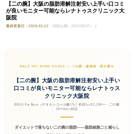
【二の腕】大阪の脂肪溶解注射安い上手い口コミ
が良いモニター可能ならレナトゥスクリニック大
ストア
阪院
最終更新日：2026.03.22
（初回公開：2024.08.07）
相談
BNLS FAT BURN OSAKA — 二の腕・振袖肉・部分痩せ
【二の腕】大阪の脂肪溶解注射安い上手い
口コミが良いモニター可能ならレナトゥス
クリニック大阪院
BNLS Fat Burn（デオキシコール酸1%）初回1cc¥2,200〜・二の腕
30〜60cc対応
ダイエットで落ちない二の腕の脂肪——脂肪細胞ごと減らし