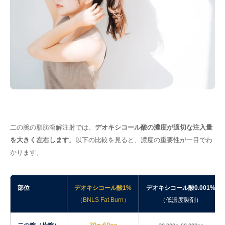
二の腕の脂肪溶解注射では、
デオキシコール酸の濃度が適切な注入量
を大きく左右します
。以下の比較を見ると、濃度の重要性が一目でわ
かります。
部位
デオキシコール酸1%
デオキシコール酸0.001%
（BNLS Fat Burn）
（低濃度製剤）