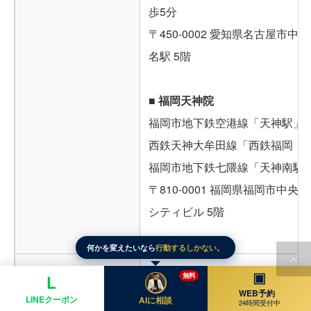
歩5分
〒450-0002 愛知県名古屋市中村
名駅 5階
■ 福岡天神院
福岡市地下鉄空港線「天神駅」西
西鉄天神大牟田線「西鉄福岡（
福岡市地下鉄七隈線「天神南駅
〒810-0001 福岡県福岡市中央区
シティビル 5階
何かを変えたいなら
行動するしかない。
使用製剤
アラガン社製正規品（ボトックスビスタ/ジ
▣
無料
L
ジャルプロ/リジュラン/プロファイロ/スネ
WEB予約
LINEクーポン
AIに相談
24時間受付中