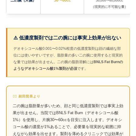
二の腕（片腕）
30〜60cc
30,000〜60,000cc
（現実的に不可能な量）
⚠️ 低濃度製剤では二の腕には事実上効果が出ない
デオキシコール酸0.001〜0.02%程度の低濃度製剤は顔の繊細な部
位には使いやすいですが、脂肪量の多い二の腕に使用すると現実的
な量では効果が出ません。二の腕の脂肪溶解には
BNLS Fat Burnの
ようなデオキシコール酸1%製剤が必須
です。
👨‍⚕️ 副田院長より
二の腕は脂肪量が多いため、顔と同じ低濃度製剤では事実上効
果が出ません。当院ではBNLS Fat Burn（デオキシコール酸
1%）を使用し、片腕30〜60ccを目安に注入します。デオキシ
コール酸の濃度が1%あることで、必要量を現実的な範囲に抑
えながら効果を出せます。製剤を薄めるクリニックでは効果が