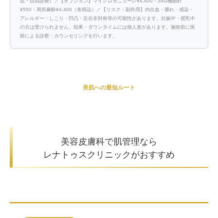
込・自由診療）／【オプション】マイクロカニューレ¥4,400・34G極細針
¥550・局所麻酔¥4,400（各税込）／【リスク・副作用】内出血・腫れ・感染・
アレルギー・しこり・凹凸・左右非対称等の可能性があります。妊娠中・授乳中
の方は受けられません。効果・ダウンタイムには個人差があります。施術前に医
師による診察・カウンセリングを行います。
美肌への最短ルート
美容皮膚科で肌管理なら
レナトゥスクリニックがおすすめ