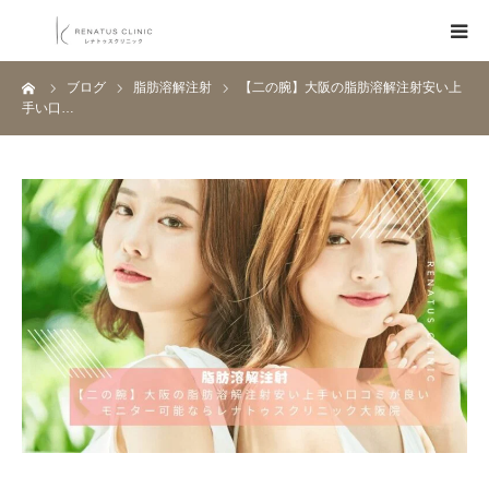
ーム
ブログ
脂肪溶解注射
【二の腕】大阪の脂肪溶解注射安い上
HOME
手い口…
メニュー
料金表
クリニック一覧
医師紹介
ブログ
Q&A