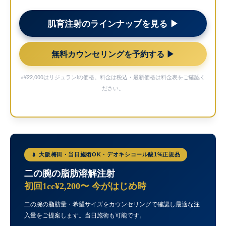
肌育注射のラインナップを見る ▶︎
無料カウンセリングを予約する ▶︎
※¥22,000はリジュランiの価格。料金は税込・最新価格は
料金表
をご確認く
ださい。
💉 大阪梅田・当日施術OK・デオキシコール酸1%正規品
二の腕の脂肪溶解注射
初回1cc¥2,200〜 今がはじめ時
二の腕の脂肪量・希望サイズをカウンセリングで確認し最適な注
入量をご提案します。当日施術も可能です。