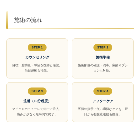
施術の流れ
STEP 1
STEP 2
カウンセリング
施術準備
目標・脂肪量・希望を医師と確認。
施術部位の確認・消毒。麻酔オプシ
当日施術も可能。
ョンも対応。
STEP 3
STEP 4
注射（10分程度）
アフターケア
マイクロカニューレで均一に注入。
医師の指示に従い適切なケアを。翌
痛みが少なく短時間で終了。
日から有酸素運動も推奨。