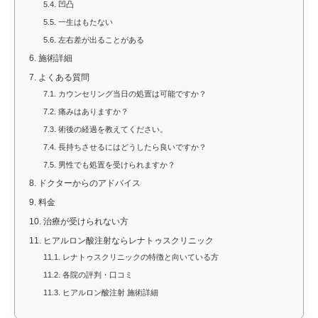
5.4.
凹凸
5.5.
一生はもたない
5.6.
左右差が出ることがある
6.
施術詳細
7.
よくある質問
7.1.
カウンセリング当日の処置は可能ですか？
7.2.
痛みはありますか？
7.3.
術後の経過を教えてください。
7.4.
長持ちさせるにはどうしたら良いですか？
7.5.
男性でも処置を受けられますか？
8.
ドクターからのアドバイス
9.
料金
10.
治療が受けられない方
11.
ヒアルロン酸注射ならレナトゥスクリニック
11.1.
レナトゥスクリニックの特徴と向いている方
11.2.
各院の評判・口コミ
11.3.
ヒアルロン酸注射 施術詳細