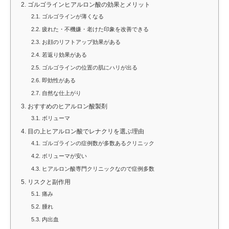
2.
ゴルゴラインヒアルロン酸の効果とメリット
2.1.
ゴルゴラインが薄くなる
2.2.
疲れた・不機嫌・老けた印象を改善できる
2.3.
お顔のリフトアップ効果がある
2.4.
若返り効果がある
2.5.
ゴルゴラインの位置の肌にハリが出る
2.6.
即効性がある
2.7.
自然な仕上がり
3.
おすすめのヒアルロン酸製剤
3.1.
ボリューマ
4.
目の上ヒアルロン酸でレナクリを選ぶ理由
4.1.
ゴルゴラインの症例数が多数あるクリニック
4.2.
ボリューマが安い
4.3.
ヒアルロン酸専門クリニックなので症例多数
5.
リスクと副作用
5.1.
痛み
5.2.
腫れ
5.3.
内出血