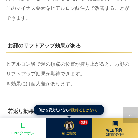
このマイナス要素をヒアルロン酸注入で改善することが
できます。
お顔のリフトアップ効果がある
ヒアルロン酸で頬の頂点の位置が持ち上がると、お顔の
リフトアップ効果が期待できます。
※効果には個人差があります。
何かを変えたいなら
行動するしかない。
若返り効果がある
▣
無料
L
ゴルゴラインの深さは加齢変化ですから、その部位を改
WEB予約
LINEクーポン
AIに相談
24時間受付中