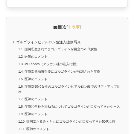
目次
[
非表示
]
1.
ゴルゴラインヒアルロン酸注入症例写真
1.1.
症例①産まれつきゴルゴラインが目立つ20代女性
1.2.
医師のコメント
1.3.
MD-codes（アラガン社の注入指標）
1.4.
症例②脂肪吸引後にゴルゴラインが強調された症例
1.5.
医師のコメント
1.6.
症例③30代女性のゴルゴラインヒアルロン酸でのリフトアップ効
果
1.7.
医師のコメント
1.8.
症例④年齢を重ねるにつれてゴルゴラインが目立ってきたケース
1.9.
医師のコメント
1.10.
症例⑤たるみとともにゴルゴラインが目立ってきた50代女性
1.11.
医師のコメント