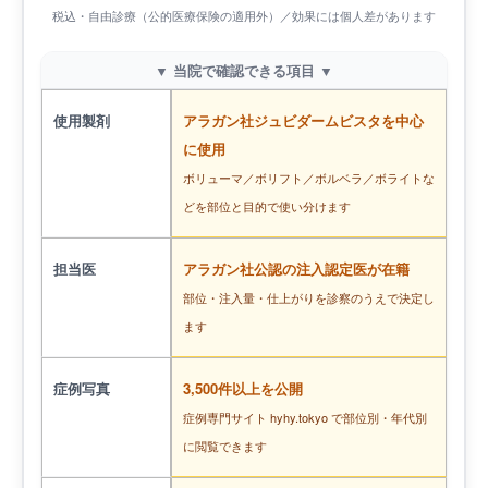
税込・自由診療（公的医療保険の適用外）／効果には個人差があります
▼ 当院で確認できる項目 ▼
使用製剤
アラガン社ジュビダームビスタを中心
に使用
ボリューマ／ボリフト／ボルベラ／ボライトな
どを部位と目的で使い分けます
担当医
アラガン社公認の注入認定医が在籍
部位・注入量・仕上がりを診察のうえで決定し
ます
症例写真
3,500件以上を公開
症例専門サイト hyhy.tokyo で部位別・年代別
に閲覧できます