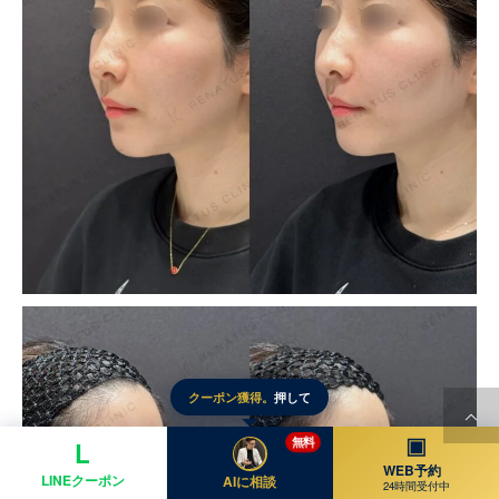
クーポン獲得。
押して
▣
無料
L
WEB予約
LINEクーポン
AIに相談
24時間受付中