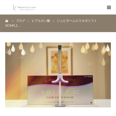
ーム
ブログ
ヒアルロン酸
ジュビダームビスタボリフト
HOME
XC¥45,1…
メニュー
料金表
クリニック一覧
医師紹介
ブログ
Q&A