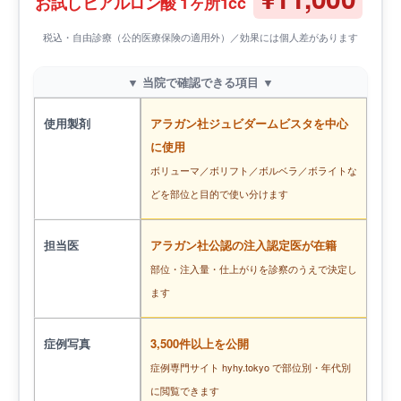
お試しヒアルロン酸 1ヶ所1cc
税込・自由診療（公的医療保険の適用外）／効果には個人差があります
▼ 当院で確認できる項目 ▼
使用製剤
アラガン社ジュビダームビスタを中心
に使用
ボリューマ／ボリフト／ボルベラ／ボライトな
どを部位と目的で使い分けます
担当医
アラガン社公認の注入認定医が在籍
部位・注入量・仕上がりを診察のうえで決定し
ます
症例写真
3,500件以上を公開
症例専門サイト hyhy.tokyo で部位別・年代別
に閲覧できます