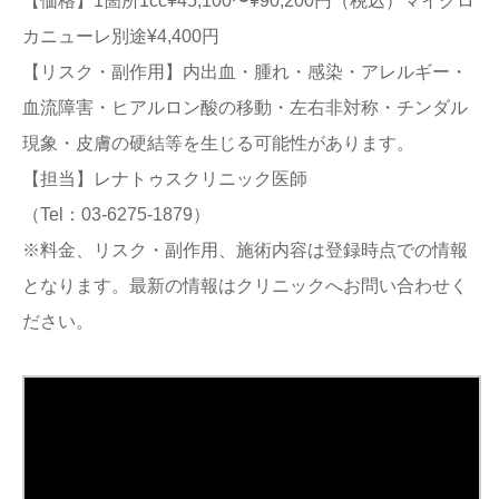
【価格】1箇所1cc¥45,100〜¥90,200円（税込）マイクロ
カニューレ別途¥4,400円
【リスク・副作用】内出血・腫れ・感染・アレルギー・
血流障害・ヒアルロン酸の移動・左右非対称・チンダル
現象・皮膚の硬結等を生じる可能性があります。
【担当】レナトゥスクリニック医師
（Tel：03-6275-1879）
※料金、リスク・副作用、施術内容は登録時点での情報
となります。最新の情報はクリニックへお問い合わせく
ださい。