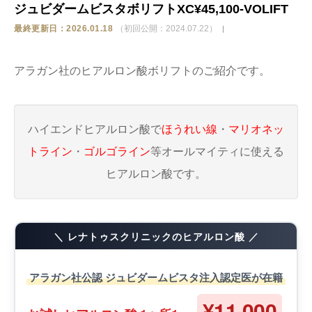
ジュビダームビスタボリフトXC¥45,100-VOLIFT
ストア
最終更新日：2026.01.18
（初回公開：2024.07.22）
相談
アラガン社のヒアルロン酸ボリフトのご紹介です。
ハイエンドヒアルロン酸で
ほうれい線
・
マリオネッ
トライン
・
ゴルゴライン
等オールマイティに使える
ヒアルロン酸です。
＼ レナトゥスクリニックのヒアルロン酸 ／
アラガン社公認 ジュビダームビスタ注入認定医が在籍
¥11,000