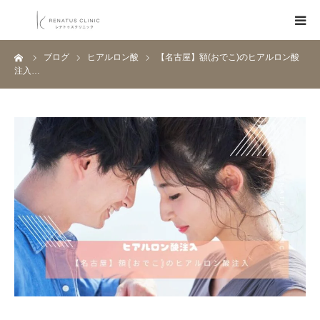
ーム
ブログ
ヒアルロン酸
【名古屋】額(おでこ)のヒアルロン酸
HOME
注入…
メニュー
料金表
クリニック一覧
医師紹介
ブログ
Q&A