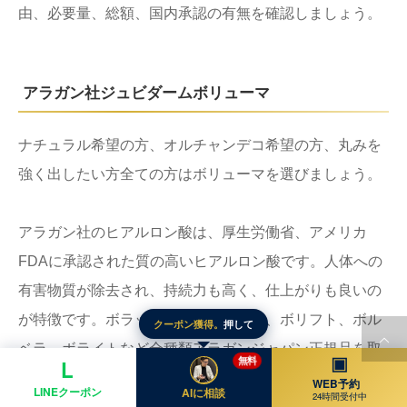
由、必要量、総額、国内承認の有無を確認しましょう。
アラガン社ジュビダームボリューマ
ナチュラル希望の方、オルチャンデコ希望の方、丸みを
強く出したい方全ての方はボリューマを選びましょう。
アラガン社のヒアルロン酸は、厚生労働省、アメリカ
FDAに承認された質の高いヒアルロン酸です。人体への
有害物質が除去され、持続力も高く、仕上がりも良いの
が特徴です。ボラックス、ボリューマ、ボリフト、ボル
クーポン獲得。
押して
ベラ、ボライトなど全種類アラガンジャパン正規品を取
▣
無料
L
り扱っています。
WEB予約
LINEクーポン
AIに相談
24時間受付中