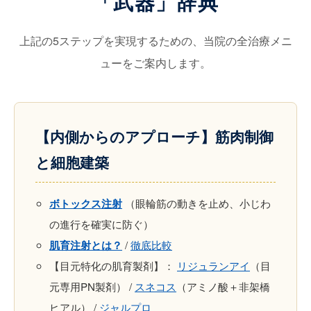
「武器」辞典
上記の5ステップを実現するための、当院の全治療メニ
ューをご案内します。
【内側からのアプローチ】筋肉制御
と細胞建築
ボトックス注射
（眼輪筋の動きを止め、小じわ
の進行を確実に防ぐ）
肌育注射とは？
/
徹底比較
【目元特化の肌育製剤】：
リジュランアイ
（目
元専用PN製剤） /
スネコス
（アミノ酸＋非架橋
ヒアル） /
ジャルプロ