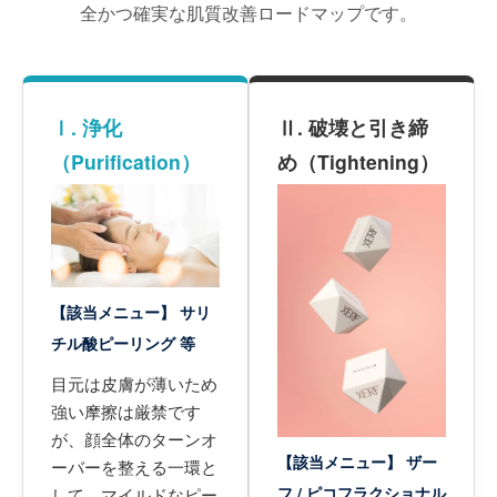
全かつ確実な肌質改善ロードマップです。
Ⅰ. 浄化
Ⅱ. 破壊と引き締
（Purification）
め（Tightening）
【該当メニュー】 サリ
チル酸ピーリング 等
目元は皮膚が薄いため
強い摩擦は厳禁です
が、顔全体のターンオ
【該当メニュー】 ザー
ーバーを整える一環と
フ / ピコフラクショナル
して、マイルドなピー