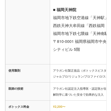
■ 福岡天神院
福岡市地下鉄空港線「天神駅」西
西鉄天神大牟田線「西鉄福岡（
福岡市地下鉄七隈線「天神南駅
〒810-0001 福岡県福岡市中央区
シティビル 5階
使用製剤
アラガン社製正規品（ボトックスビスタ/ジ
ジャルプロ/リジュラン/プロファイロ/スネ
医師の技術
アラガン社認定注入指導医・認定医が在籍
解剖学に基づいた安全で効果的な注入
ボトックス料金
¥2,200〜