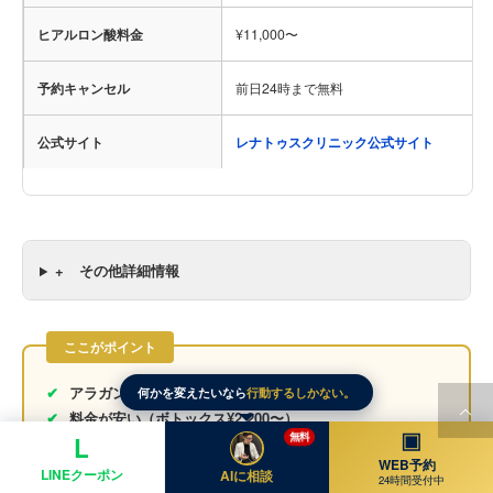
ヒアルロン酸料金
¥11,000〜
予約キャンセル
前日24時まで無料
公式サイト
レナトゥスクリニック公式サイト
+
その他詳細情報
ここがポイント
✔
アラガン社認定医など技術力が高い
何かを変えたいなら
行動するしかない。
✔
料金が安い（ボトックス¥2,200〜）
▣
無料
L
✔
注入治療・肌質改善に特化
WEB予約
✔
無料カウンセリングで無理な勧誘なし
LINEクーポン
AIに相談
24時間受付中