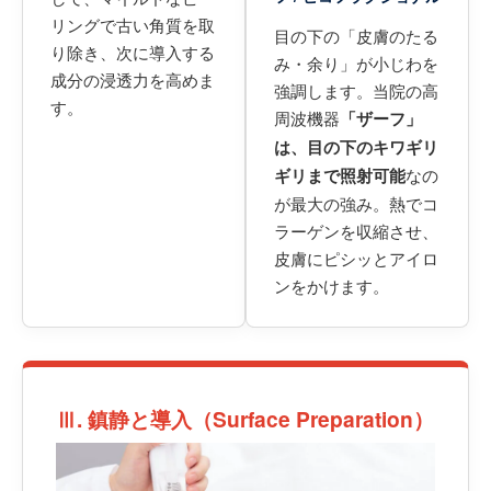
リングで古い角質を取
目の下の「皮膚のたる
り除き、次に導入する
み・余り」が小じわを
成分の浸透力を高めま
強調します。当院の高
す。
周波機器
「ザーフ」
は、目の下のキワギリ
ギリまで照射可能
なの
が最大の強み。熱でコ
ラーゲンを収縮させ、
皮膚にピシッとアイロ
ンをかけます。
Ⅲ. 鎮静と導入（Surface Preparation）