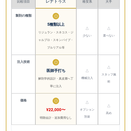
レナトゥス
比較項目
格安系
大手
製剤の種類
◎
5種類以上
△
△
リジュラン・スネコス・ジ
少ない
選べない
ャルプロ・スキンバイブ・
プルリアル等
注入技術
◎
△
医師手打ち
△
スタッフ施
機械注入
解剖学的設計・真皮層へ丁
術
寧に注入
価格
◎
△
△
¥22,000〜
オプション
高め
別途
明朗会計・追加費用なし