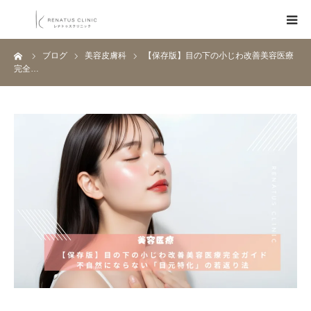
ーム
ブログ
美容皮膚科
【保存版】目の下の小じわ改善美容医療
HOME
完全…
メニュー
料金表
クリニック一覧
医師紹介
ブログ
Q&A