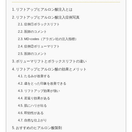
1.
リフトアップヒアルロン酸注入とは
2.
リフトアップヒアルロン酸注入症例写真
2.1.
症例①ボラックスリフト
2.2.
医師のコメント
2.3.
MD-codes（アラガン社の注入指標）
2.4.
症例②ボリューマリフト
2.5.
医師のコメント
3.
ボリューマリフトとボラックスリフトの違い
4.
リフトアップヒアルロン酸の効果とメリット
4.1.
たるみが改善する
4.2.
歳をとった印象を改善できる
4.3.
リフトアップ効果が強い
4.4.
若返り効果がある
4.5.
肌にハリが出る
4.6.
即効性がある
4.7.
自然な仕上がり
5.
おすすめのヒアルロン酸製剤