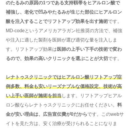
のたるみの原因の1つである支持靱帯をヒアルロン酸で
補強し、老化で凹みやたるみが生じた部位にヒアルロン
酸を注入することでリフトアップ効果を出す施術
です。
MD-codeというアメリカアラガン社推奨の方法で、補強
や注入に適した製剤を医師が選び適切な量を注入しま
す。リフトアップ効果は
医師の上手い下手の技術で変わ
るので、効果の高いクリニックを選ぶことが大切
です。
レナトゥスクリニックではヒアルロン酸リフトアップ症
例多数、料金も安いリーズナブルな価格設定、技術が高
い上手い医師が施術を担当
します。リフトアップヒアル
ロン酸ならレナトゥスクリニックにお任せください。
料
金が安い理由は、広告宣伝費が0だから
です。このwebサ
イトを見た方は、安く治療が受けられることになりま