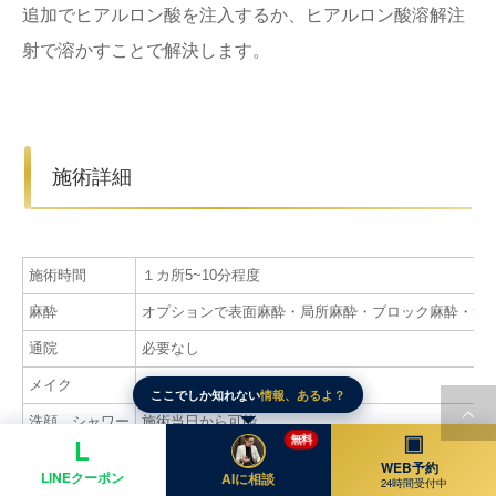
追加でヒアルロン酸を注入するか、ヒアルロン酸溶解注
射で溶かすことで解決します。
施術詳細
施術時間
１カ所5~10分程度
麻酔
オプションで表面麻酔・局所麻酔・ブロック麻酔・笑
通院
必要なし
メイク
施術当日から可能
ここでしか知れない
情報、あるよ？
洗顔、シャワー
施術当日から可能
▣
無料
L
入浴
施術当日は避ける方が良い
WEB予約
LINEクーポン
AIに相談
24時間受付中
お酒
施術当日は避ける方が良い