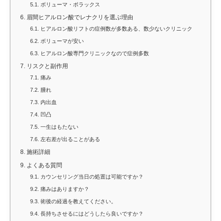
5.1.
ボリューマ・ボラックス
6.
眉間ヒアルロン酸でレナクリを選ぶ理由
6.1.
ヒアルロン酸リフトの症例数が多数ある、数少ないクリニック
6.2.
ボリューマが安い
6.3.
ヒアルロン酸専門クリニックなので症例多数
7.
リスクと副作用
7.1.
痛み
7.2.
腫れ
7.3.
内出血
7.4.
凹凸
7.5.
一生はもたない
7.6.
左右差が出ることがある
8.
施術詳細
9.
よくある質問
9.1.
カウンセリング当日の処置は可能ですか？
9.2.
痛みはありますか？
9.3.
術後の経過を教えてください。
9.4.
長持ちさせるにはどうしたら良いですか？