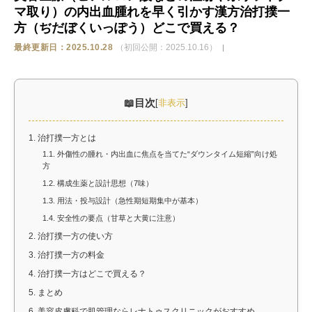
マ取り）の内出血腫れを早く引かす漢方治打撲一
ストア
方（ぢだぼくいっぽう）どこで買える？
最終更新日：2025.10.28
（初回公開：2025.10.16）
相談
目次
[
非表示
]
1.
治打撲一方とは
1.1.
外傷性の腫れ・内出血に焦点を当てた“ダウンタイム短縮”向け処
方
1.2.
構成生薬と設計思想（7味）
1.3.
用法・投与設計（急性期短期集中が基本）
1.4.
安全性の要点（甘草と大黄に注意）
2.
治打撲一方の使い方
3.
治打撲一方の料金
4.
治打撲一方はどこで買える？
5.
まとめ
6.
美容皮膚科で肌管理ならレナトゥスクリニックがおすすめ