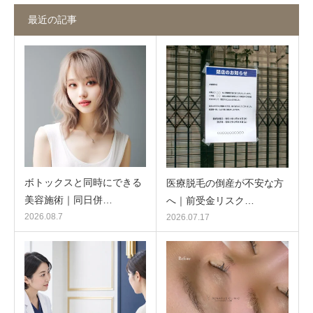
最近の記事
ボトックスと同時にできる
医療脱毛の倒産が不安な方
美容施術｜同日併…
へ｜前受金リスク…
2026.08.7
2026.07.17