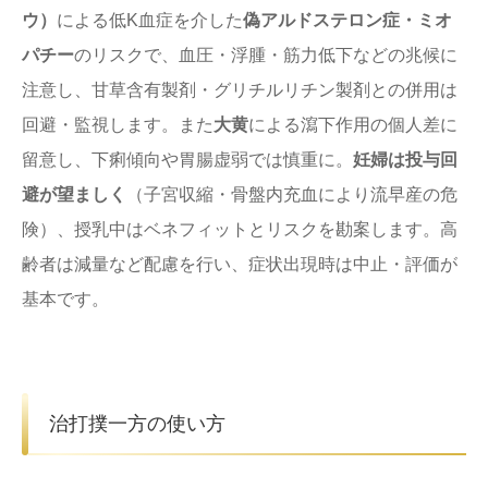
ウ）
による低K血症を介した
偽アルドステロン症・ミオ
パチー
のリスクで、血圧・浮腫・筋力低下などの兆候に
注意し、甘草含有製剤・グリチルリチン製剤との併用は
回避・監視します。また
大黄
による瀉下作用の個人差に
留意し、下痢傾向や胃腸虚弱では慎重に。
妊婦は投与回
避が望ましく
（子宮収縮・骨盤内充血により流早産の危
険）、授乳中はベネフィットとリスクを勘案します。高
齢者は減量など配慮を行い、症状出現時は中止・評価が
基本です。
治打撲一方の使い方