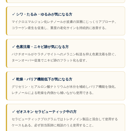
✓ シワ・たるみ・ゆるみが気になる方
マイクロエマルジョン化レチノールが皮膚の深層にじっくりアプローチ。
コラーゲン産生を促進し、重度の老化サインを持続的に改善する。
✓ 色素沈着・ニキビ跡が気になる方
バクチオールがケラチノサイトへのメラニン転送を抑え色素沈着を防ぐ。
ターンオーバー促進でニキビ跡のフラット化も促す。
✓ 乾燥・バリア機能低下が気になる方
グリセリン・ヒアルロン酸ナトリウムが水分を補給しバリア機能を強化。
レチノールによる乾燥を内側から補いながら使用できる。
✓ ゼオスキン セラピューティック中の方
セラピューティックプログラムではトレチノイン製品と混合して使用する
ケースもある。必ず担当医師に相談のうえ使用すること。