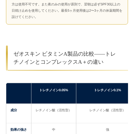
方は使用不可です。また夜のみの使用が原則で、翌朝は必ずSPF30以上の
日焼け止めを使用してください。最長5ヶ月使用後は2〜3ヶ月の休薬期間を
設けてください。
ゼオスキン ビタミンA製品の比較——トレ
チノインとコンプレックスA＋の違い
トレチノイン0.05%
トレチノイン0.1%
成分
レチノイン酸（活性型）
レチノイン酸（活性型）
効果の強さ
中
強