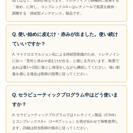
品ではなく、役割が異なります。トレチノインで積極的に改善する
「攻め」に対し、コンプレックスA＋はレチノールで肌質を維持・
調整する「持続型メンテナンス」製品です。
Q. 使い始めに皮むけ・赤みが出ました。使い続け
ていいですか？
A. マイクロエマルジョン化による持続型刺激のため、トレチノイン
に比べ「意外と赤みや皮むけが出る」と感じる方がいます。軽度で
あれば週1〜2回に落とし保湿をしながら継続してください。強い刺
激を感じる場合は医師の指導に従ってください。
Q. セラピューティックプログラム中はどう使いま
すか？
A. セラピューティックプログラムではトレチノイン製品（0.5ml）
とコンプレックスA＋（1〜4プッシュ）を混ぜ合わせて毎晩使用し
ます。詳細は担当医師の指示に従ってください。