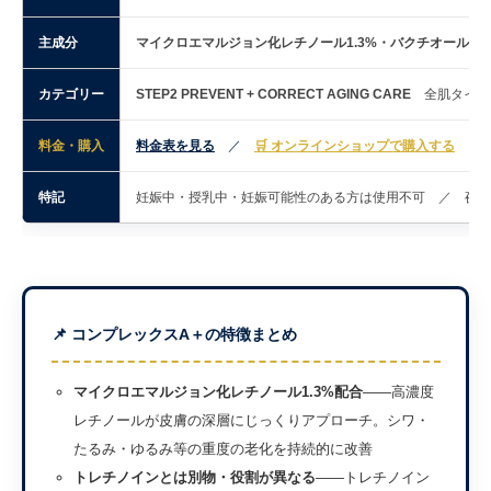
主成分
マイクロエマルジョン化レチノール1.3%・バクチオール・
カテゴリー
STEP2 PREVENT + CORRECT AGING CARE
全肌タイプ
料金・購入
料金表を見る
／
🛒 オンラインショップで購入する
特記
妊娠中・授乳中・妊娠可能性のある方は使用不可 ／ 夜のみ
📌 コンプレックスA＋の特徴まとめ
マイクロエマルジョン化レチノール1.3%配合
——高濃度
レチノールが皮膚の深層にじっくりアプローチ。シワ・
たるみ・ゆるみ等の重度の老化を持続的に改善
トレチノインとは別物・役割が異なる
——トレチノイン