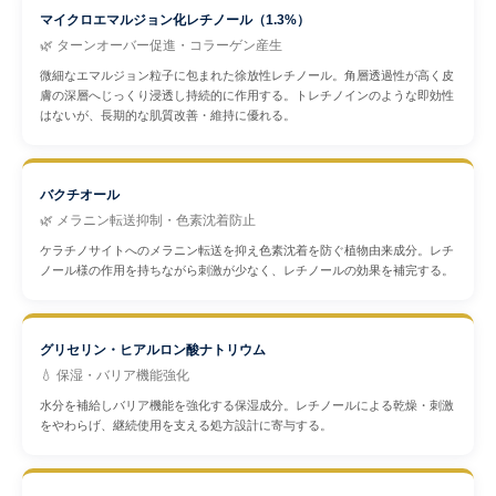
マイクロエマルジョン化レチノール（1.3%）
🌿 ターンオーバー促進・コラーゲン産生
微細なエマルジョン粒子に包まれた徐放性レチノール。角層透過性が高く皮
膚の深層へじっくり浸透し持続的に作用する。トレチノインのような即効性
はないが、長期的な肌質改善・維持に優れる。
バクチオール
🌿 メラニン転送抑制・色素沈着防止
ケラチノサイトへのメラニン転送を抑え色素沈着を防ぐ植物由来成分。レチ
ノール様の作用を持ちながら刺激が少なく、レチノールの効果を補完する。
グリセリン・ヒアルロン酸ナトリウム
💧 保湿・バリア機能強化
水分を補給しバリア機能を強化する保湿成分。レチノールによる乾燥・刺激
をやわらげ、継続使用を支える処方設計に寄与する。