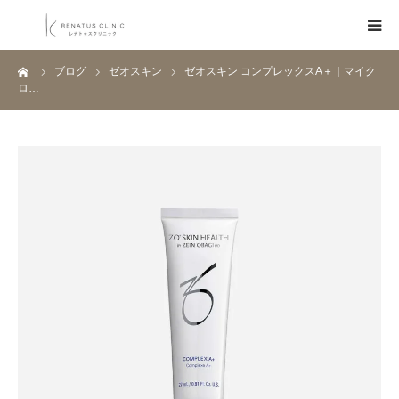
ーム
ブログ
ゼオスキン
ゼオスキン コンプレックスA＋｜マイク
HOME
ロ…
メニュー
料金表
クリニック一覧
医師紹介
ブログ
Q&A