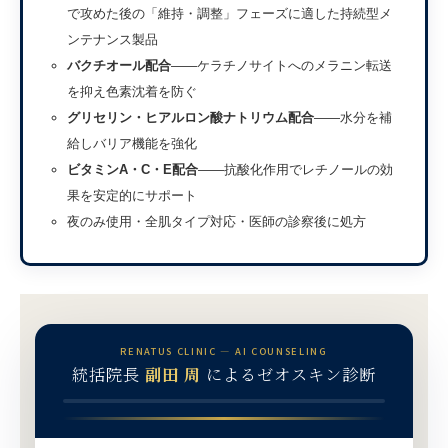
で攻めた後の「維持・調整」フェーズに適した持続型メ
ンテナンス製品
バクチオール配合
——ケラチノサイトへのメラニン転送
を抑え色素沈着を防ぐ
グリセリン・ヒアルロン酸ナトリウム配合
——水分を補
給しバリア機能を強化
ビタミンA・C・E配合
——抗酸化作用でレチノールの効
果を安定的にサポート
夜のみ使用・全肌タイプ対応・医師の診察後に処方
RENATUS CLINIC — AI COUNSELING
統括院長
副田 周
によるゼオスキン診断