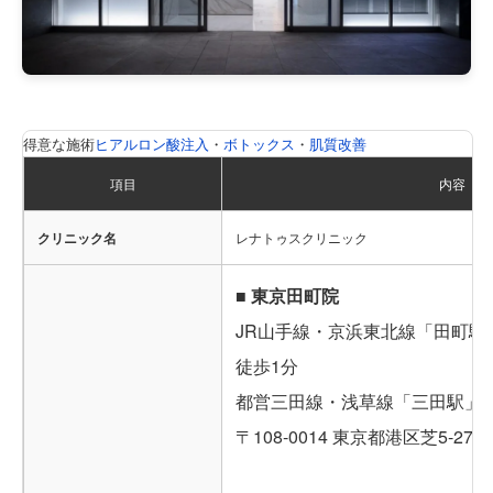
得意な施術
ヒアルロン酸注入
・
ボトックス
・
肌質改善
項目
内容
クリニック名
レナトゥスクリニック
■ 東京田町院
JR山手線・京浜東北線「田町駅
徒歩1分
都営三田線・浅草線「三田駅」A
〒108-0014 東京都港区芝5-27-