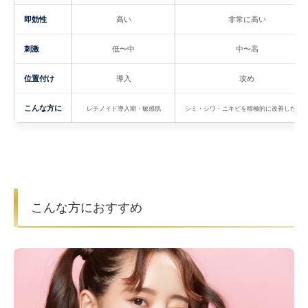
即効性
高い
非常に高い
刺激
低〜中
中〜高
位置付け
導入
攻め
こんな方に
レチノイド導入期・敏感肌
シミ・シワ・ニキビを積極的に改善したい
こんな方におすすめ