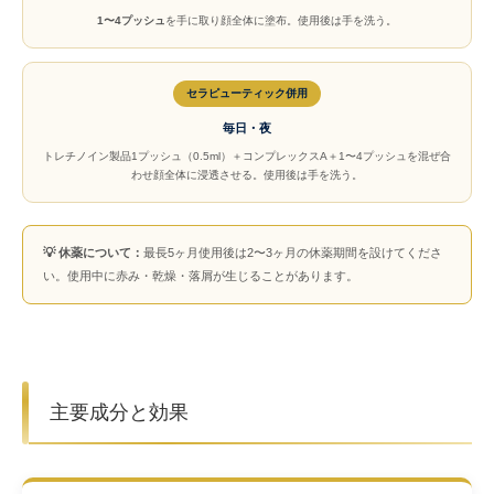
1〜4プッシュ
を手に取り顔全体に塗布。使用後は手を洗う。
セラピューティック併用
毎日・夜
トレチノイン製品1プッシュ（0.5ml）＋コンプレックスA＋1〜4プッシュを混ぜ合
わせ顔全体に浸透させる。使用後は手を洗う。
💡 休薬について：
最長5ヶ月使用後は2〜3ヶ月の休薬期間を設けてくださ
い。使用中に赤み・乾燥・落屑が生じることがあります。
主要成分と効果