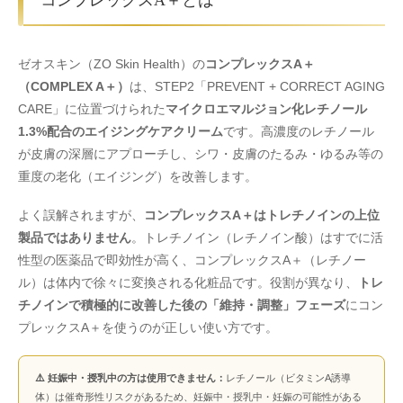
ゼオスキン（ZO Skin Health）の
コンプレックスA＋
（COMPLEX A＋）
は、STEP2「PREVENT + CORRECT AGING
CARE」に位置づけられた
マイクロエマルジョン化レチノール
1.3%配合のエイジングケアクリーム
です。高濃度のレチノール
が皮膚の深層にアプローチし、シワ・皮膚のたるみ・ゆるみ等の
重度の老化（エイジング）を改善します。
よく誤解されますが、
コンプレックスA＋はトレチノインの上位
製品ではありません
。トレチノイン（レチノイン酸）はすでに活
性型の医薬品で即効性が高く、コンプレックスA＋（レチノー
ル）は体内で徐々に変換される化粧品です。役割が異なり、
トレ
チノインで積極的に改善した後の「維持・調整」フェーズ
にコン
プレックスA＋を使うのが正しい使い方です。
⚠️ 妊娠中・授乳中の方は使用できません：
レチノール（ビタミンA誘導
体）は催奇形性リスクがあるため、妊娠中・授乳中・妊娠の可能性がある