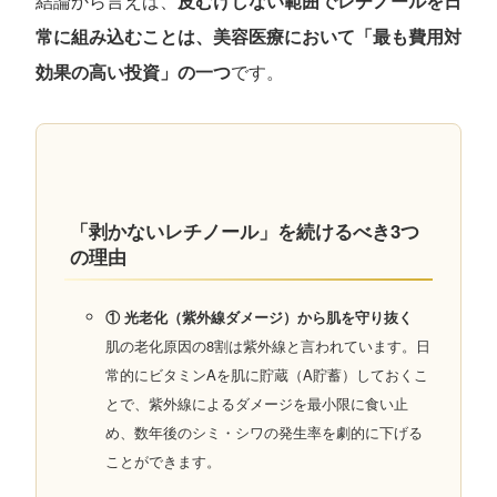
結論から言えば、
皮むけしない範囲でレチノールを日
常に組み込むことは、美容医療において「最も費用対
効果の高い投資」の一つ
です。
「剥かないレチノール」を続けるべき3つ
の理由
① 光老化（紫外線ダメージ）から肌を守り抜く
肌の老化原因の8割は紫外線と言われています。日
常的にビタミンAを肌に貯蔵（A貯蓄）しておくこ
とで、紫外線によるダメージを最小限に食い止
め、数年後のシミ・シワの発生率を劇的に下げる
ことができます。