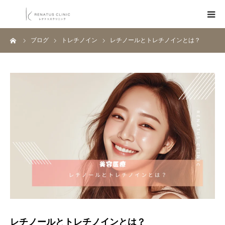
ーム
ブログ
トレチノイン
レチノールとトレチノインとは？
HOME
メニュー
料金表
クリニック一覧
医師紹介
ブログ
Q&A
レチノールとトレチノインとは？