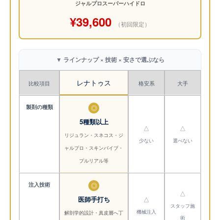
ジャルプロスーパーハイドロ
¥39,600
（初回限定）
▼ ラインナップ × 技術 × 安さで選ぶなら
レナトゥス
比較項目
格安系
大手
製剤の種類
◎
5種類以上
△
△
リジュラン・スネコス・ジ
少ない
選べない
ャルプロ・スキンバイブ・
プルリアル等
注入技術
◎
△
医師手打ち
△
スタッフ施
機械注入
解剖学的設計・真皮層へ丁
術