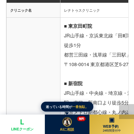
クリニック名
レナトゥスクリニック
■ 東京田町院
JR山手線・京浜東北線「田町駅
徒歩1分
都営三田線・浅草線「三田駅」A
〒108-0014 東京都港区芝5-27-
■ 新宿院
JR山手線・中央線・埼京線・湘
駅」南口・新南口より徒歩5分
迷っている時間が
一番無駄。
東京メトロ副都心線・丸ノ内線
▣
無料
L
丁目駅」E8出口より徒歩1分
WEB予約
LINEクーポン
AIに相談
JR山手線・総武線「代々木駅」
24時間受付中