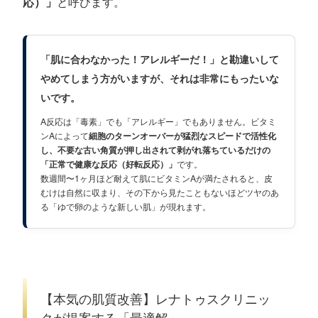
応）」
と呼びます。
「肌に合わなかった！アレルギーだ！」と勘違いして
やめてしまう方がいますが、それは非常にもったいな
いです。
A反応は「毒素」でも「アレルギー」でもありません。ビタミ
ンAによって
細胞のターンオーバーが猛烈なスピードで活性化
し、不要な古い角質が押し出されて剥がれ落ちているだけの
「正常で健康な反応（好転反応）」
です。
数週間〜1ヶ月ほど耐えて肌にビタミンAが満たされると、皮
むけは自然に収まり、その下から見たこともないほどツヤのあ
る「ゆで卵のような新しい肌」が現れます。
【本気の肌質改善】レナトゥスクリニッ
クが提案する「最適解」