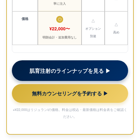
寧に注入
価格
◎
△
△
¥22,000〜
オプション
高め
別途
明朗会計・追加費用なし
肌育注射のラインナップを見る ▶︎
無料カウンセリングを予約する ▶︎
※¥22,000はリジュランiの価格。料金は税込・最新価格は
料金表
をご確認く
ださい。