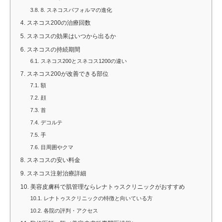
3.8.
8. スネコスパフォルマの進化
4.
スネコス200の治療回数
5.
スネコスの効果はいつから出るか
6.
スネコスの持続期間
6.1.
スネコス200とスネコス1200の違い
7.
スネコス200が改善できる部位
7.1.
額
7.2.
顔
7.3.
首
7.4.
デコルテ
7.5.
手
7.6.
目周囲やクマ
8.
スネコスの安い料金
9.
スネコス注射治療詳細
10.
美容皮膚科で肌管理ならレナトゥスクリニックがおすすめ
10.1.
レナトゥスクリニックの特徴と向いている方
10.2.
各院の評判・アクセス