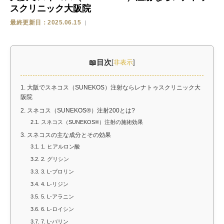
スクリニック大阪院
ストア
最終更新日：2025.06.15
相談
目次
[
非表示
]
1.
大阪でスネコス（SUNEKOS）注射ならレナトゥスクリニック大
阪院
2.
スネコス（SUNEKOS®）注射200とは?
2.1.
スネコス（SUNEKOS®）注射の施術効果
3.
スネコスの主な成分とその効果
3.1.
1. ヒアルロン酸
3.2.
2. グリシン
3.3.
3. L-プロリン
3.4.
4. L-リジン
3.5.
5. L-アラニン
3.6.
6. L-ロイシン
3.7.
7. L-バリン