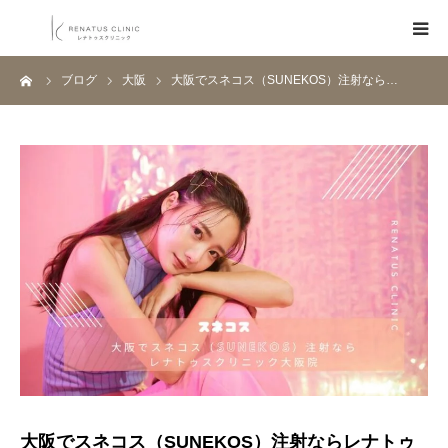
ーム
ブログ
大阪
大阪でスネコス（SUNEKOS）注射なら…
HOME
メニュー
料金表
クリニック一覧
医師紹介
ブログ
Q&A
大阪でスネコス（SUNEKOS）注射ならレナトゥ