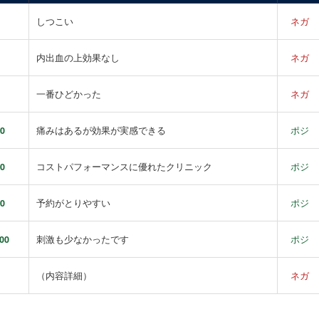
しつこい
ネガ
内出血の上効果なし
ネガ
一番ひどかった
ネガ
0
痛みはあるが効果が実感できる
ポジ
0
コストパフォーマンスに優れたクリニック
ポジ
0
予約がとりやすい
ポジ
00
刺激も少なかったです
ポジ
（内容詳細）
ネガ