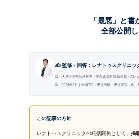
「最悪」と書
全部公開
✍️ 監修・回答：レナトゥスクリニ
富山大学医学部医学科卒・美容皮膚科歴10年超・Alle
新：2026年5月｜全国7院（東京田町・東京新宿・名
この記事の方針
レナトゥスクリニックの統括院長として、
掲