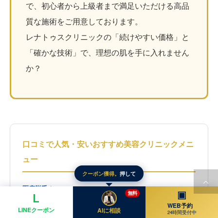
で、初心者から上級者まで満足いただける高品
質な施術をご用意しております。
レナトゥスクリニックの「続けやすい価格」と
「確かな技術」で、理想の肌を手に入れません
か？
口コミで人気・安いおすすめ美容クリニックメニ
ュー
クーポン獲得。
押して
医療脱毛
▶ ¥110
▣
無料
L
WEB予約
シワとり注射（ボトックス）
▶ ¥2,200
LINEクーポン
AIに相談
24時間受付中