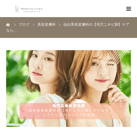
ーム
ブログ
美容皮膚科
仙台美容皮膚科の【毛穴ニキビ跡】ケア
HOME
なら…
メニュー
料金表
クリニック一覧
医師紹介
ブログ
Q&A