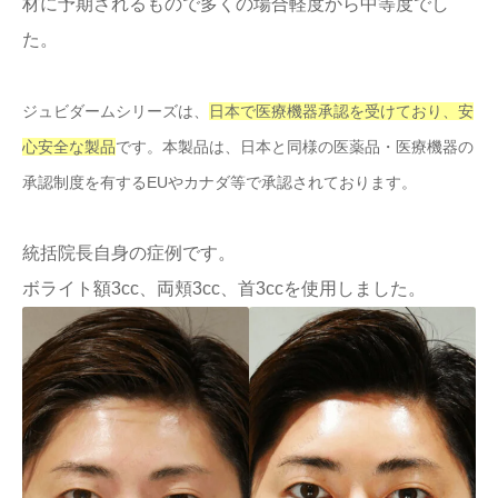
材に予期されるもので多くの場合軽度から中等度でし
た。
ジュビダームシリーズは、
日本で医療機器承認を受けており、安
心安全な製品
です。本製品は、日本と同様の医薬品・医療機器の
承認制度を有するEUやカナダ等で承認されております。
統括院長自身の症例です。
ボライト額3cc、両頬3cc、首3ccを使用しました。