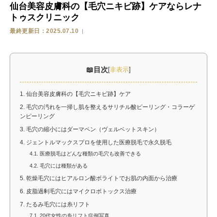
仙台美容皮膚科の【毛穴ニキビ跡】ケアならレナ
トゥスクリニック
ストア
最終更新日：2025.07.10
相談
目次
[
非表示
]
1.
仙台美容皮膚科の【毛穴ニキビ跡】ケア
2.
毛穴の汚れを一掃し肌を整えるサリチル酸ピーリング・コラーゲ
ンピーリング
3.
毛穴の縮小にはダーマペン（ヴェルベットスキン）
4.
ジェントルマックスプロを使用した医療脱毛で永久脱毛
4.1.
医療脱毛はどんな種類の毛穴も改善できる
4.2.
毛穴には種類がある
5.
乾燥毛穴にはヒアルロン酸ボライトでお肌の内面から治療
6.
皮脂過剰毛穴にはマイクロボトックス治療
7.
たるみ毛穴には糸リフト
7.1.
20代女性の糸リフト症例写真