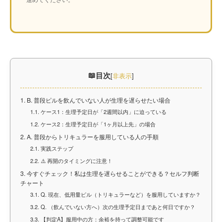
目次
[
非表示
]
1.
B. 普段ピルを飲んでいない人が生理を遅らせたい場合
1.1.
ケース1：生理予定日が「2週間以内」に迫っている
1.2.
ケース2：生理予定日が「1ヶ月以上先」の場合
2.
A. 普段からトリキュラーを服用している人の手順
2.1.
実践ステップ
2.2.
⚠️ 再開のタイミングに注意！
3.
今すぐチェック！私は生理を遅らせることができる？セルフ判断
チャート
3.1.
Q. 現在、低用量ピル（トリキュラーなど）を服用していますか？
3.2.
Q. （飲んでいない方へ）次の生理予定日まであと何日ですか？
3.3.
【判定A】服用中の方：余裕を持って調整可能です