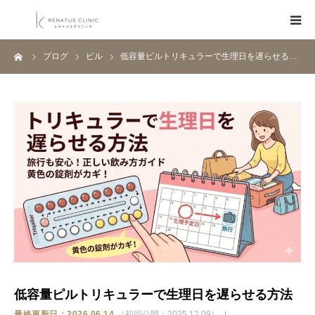
ーム
ブログ
ピル
低容量ピルトリキュラーで生理日を遅らせる…
HOME
メニュー
料金表
クリニック一覧
医師紹介
ブログ
低容量ピルトリキュラーで生理日を遅らせる方法
Q&A
最終更新日：2026.06.14
（初回公開：2025.12.09）