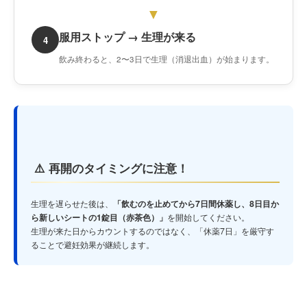
▼
服用ストップ → 生理が来る
4
飲み終わると、2〜3日で生理（消退出血）が始まります。
⚠️ 再開のタイミングに注意！
生理を遅らせた後は、
「飲むのを止めてから7日間休薬し、8日目か
ら新しいシートの1錠目（赤茶色）」
を開始してください。
生理が来た日からカウントするのではなく、「休薬7日」を厳守す
ることで避妊効果が継続します。