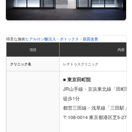
得意な施術
ヒアルロン酸注入
・
ボトックス
・
肌質改善
項目
内容
クリニック名
レナトゥスクリニック
■ 東京田町院
JR山手線・京浜東北線「田町駅
徒歩1分
都営三田線・浅草線「三田駅」A
〒108-0014 東京都港区芝5-27-