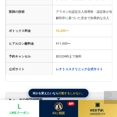
医師の技術
アラガン社認定注入指導医・認定医が在籍
解剖学に基づいた安全で効果的な注入
ボトックス料金
¥2,200〜
ヒアルロン酸料金
¥11,000〜
予約キャンセル
前日24時まで無料
公式サイト
レナトゥスクリニック公式サイト
何かを変えたいなら
行動するしかない。
+
その他詳細情報
▣
無料
L
WEB予約
LINEクーポン
AIに相談
24時間受付中