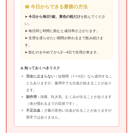
📅 今日からできる最善の方法
➤
今日から毎日1錠、黄色の粒だけ
を飲んでくださ
い。
➤ 毎日同じ時間に飲むと成功率が上がります。
➤ 生理を遅らせたい期間が終わるまで飲み続けま
す。
➤ 飲むのをやめてから2～4日で生理が来ます。
⚠️ 知っておくべきリスク
完全に止まらない：
短期間（1〜3日）なら成功するこ
ともありますが、服用中でも出血が始まることがあり
ます。
副作用：
頭痛、吐き気、むくみが出ることがあります
（体が慣れるまでの症状です）。
不正出血：
少量の茶色い出血が出ることがありますが
異常ではありません。