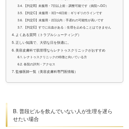
3.4.
【判定B】未服用・7日以上前：調整可能です（病院へGO）
3.5.
【判定C】未服用・3日〜6日前：ギリギリのラインです
3.6.
【判定D】未服用・2日以内：手遅れの可能性が高いです
3.7.
【判定E】すでに出血がある：生理を止めることはできません
4.
よくある質問（トラブルシューティング）
5.
正しい知識で、大切な日を快適に。
6.
美容皮膚科で肌管理ならレナトゥスクリニックがおすすめ
6.1.
レナトゥスクリニックの特徴と向いている方
6.2.
各院の評判・アクセス
7.
監修医師一覧（美容皮膚科専門医情報）
B. 普段ピルを飲んでいない人が生理を遅ら
せたい場合