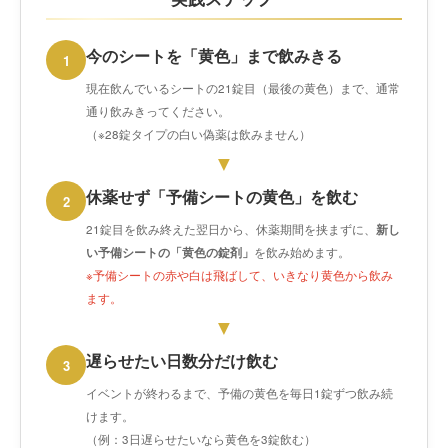
今のシートを「黄色」まで飲みきる
1
現在飲んでいるシートの21錠目（最後の黄色）まで、通常
通り飲みきってください。
（※28錠タイプの白い偽薬は飲みません）
▼
休薬せず「予備シートの黄色」を飲む
2
21錠目を飲み終えた翌日から、休薬期間を挟まずに、
新し
い予備シートの「黄色の錠剤」
を飲み始めます。
※予備シートの赤や白は飛ばして、いきなり黄色から飲み
ます。
▼
遅らせたい日数分だけ飲む
3
イベントが終わるまで、予備の黄色を毎日1錠ずつ飲み続
けます。
（例：3日遅らせたいなら黄色を3錠飲む）