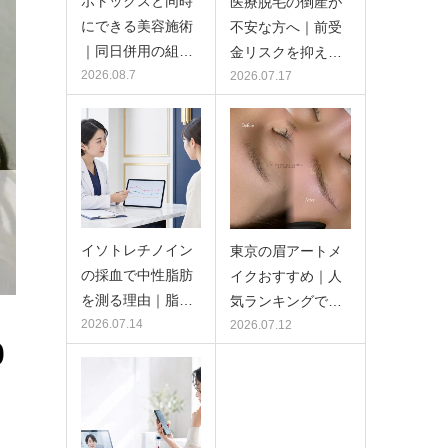
ボトックスと同時
医療脱毛の倒産が
にできる美容施術
不安な方へ｜前受
｜同日併用の組…
金リスクを抑え…
2026.08.7
2026.07.17
イソトレチノイン
東京の眉アートメ
の採血で中性脂肪
イクおすすめ｜人
を測る理由｜脂…
気ランキングで…
2026.07.14
2026.07.12
0