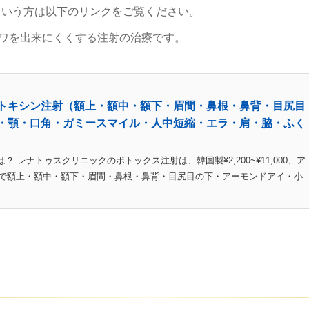
という方は以下のリンクをご覧ください。
シワを出来にくくする注射の治療です。
トキシン注射（額上・額中・額下・眉間・鼻根・鼻背・目尻目
・顎・口角・ガミースマイル・人中短縮・エラ・肩・脇・ふく
 レナトゥスクリニックのボトックス注射は、韓国製¥2,200~¥11,000、ア
で安い値段で額上・額中・額下・眉間・鼻根・鼻背・目尻目の下・アーモンドアイ・小