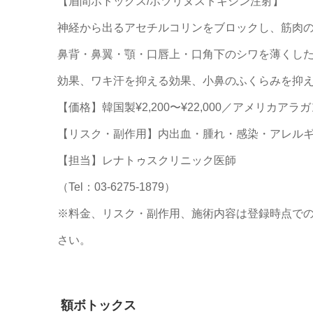
【眉間ボトックス/ボツリヌストキシン注射】
神経から出るアセチルコリンをブロックし、筋肉
鼻背・鼻翼・顎・口唇上・口角下のシワを薄くした
効果、ワキ汗を抑える効果、小鼻のふくらみを抑
【価格】韓国製¥2,200〜¥22,000／アメリカアラガン製
【リスク・副作用】内出血・腫れ・感染・アレル
【担当】レナトゥスクリニック医師
（Tel：03-6275-1879）
※料金、リスク・副作用、施術内容は登録時点で
さい。
額ボトックス