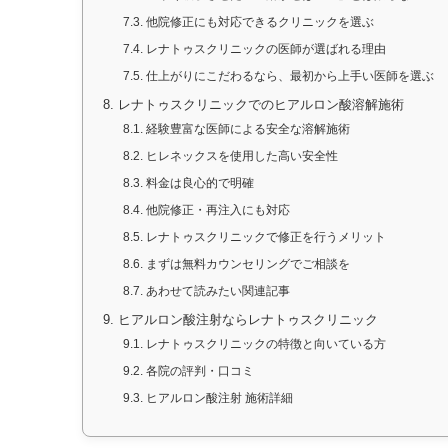
7.3.
他院修正にも対応できるクリニックを選ぶ
7.4.
レナトゥスクリニックの医師が選ばれる理由
7.5.
仕上がりにこだわるなら、最初から上手い医師を選ぶ
8.
レナトゥスクリニックでのヒアルロン酸溶解施術
8.1.
経験豊富な医師による安全な溶解施術
8.2.
ヒレネックスを使用した高い安全性
8.3.
料金は良心的で明確
8.4.
他院修正・再注入にも対応
8.5.
レナトゥスクリニックで修正を行うメリット
8.6.
まずは無料カウンセリングでご相談を
8.7.
あわせて読みたい関連記事
9.
ヒアルロン酸注射ならレナトゥスクリニック
9.1.
レナトゥスクリニックの特徴と向いている方
9.2.
各院の評判・口コミ
9.3.
ヒアルロン酸注射 施術詳細