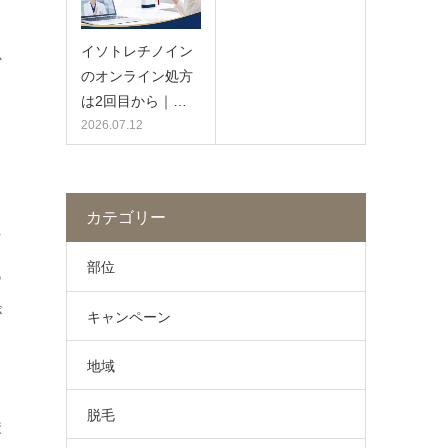
イソトレチノイン
か
のオンライン処方
は2回目から｜…
2026.07.12
カテゴリー
な
部位
あ
が
キャンペーン
も
地域
脱毛
酸