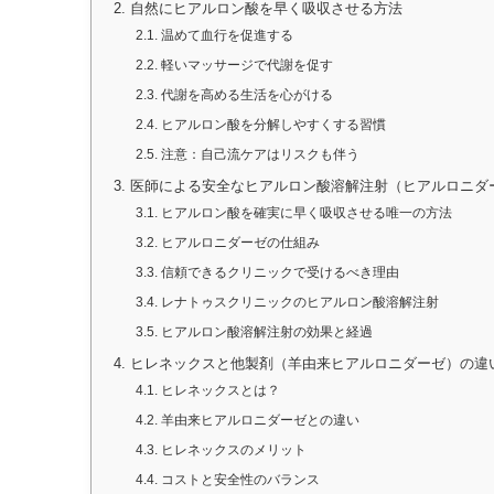
2.
自然にヒアルロン酸を早く吸収させる方法
2.1.
温めて血行を促進する
2.2.
軽いマッサージで代謝を促す
2.3.
代謝を高める生活を心がける
2.4.
ヒアルロン酸を分解しやすくする習慣
2.5.
注意：自己流ケアはリスクも伴う
3.
医師による安全なヒアルロン酸溶解注射（ヒアルロニダ
3.1.
ヒアルロン酸を確実に早く吸収させる唯一の方法
3.2.
ヒアルロニダーゼの仕組み
3.3.
信頼できるクリニックで受けるべき理由
3.4.
レナトゥスクリニックのヒアルロン酸溶解注射
3.5.
ヒアルロン酸溶解注射の効果と経過
4.
ヒレネックスと他製剤（羊由来ヒアルロニダーゼ）の違
4.1.
ヒレネックスとは？
4.2.
羊由来ヒアルロニダーゼとの違い
4.3.
ヒレネックスのメリット
4.4.
コストと安全性のバランス