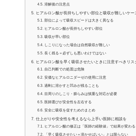
4.5.
溶解後の注意点
5.
ヒアルロン酸が長持ちしやすい部位と吸収が難しいケー
5.1.
部位によって吸収スピードは大きく異なる
5.2.
ヒアルロン酸が長持ちしやすい部位
5.3.
吸収が早い部位
5.4.
しこりになった場合は自然吸収が難しい
5.5.
長く残る＝必ずしも悪いわけではない
6.
ヒアルロン酸を早く吸収させたいときに注意すべきリス
6.1.
自己判断での処置は危険
6.2.
安価なヒアルロニダーゼの使用に注意
6.3.
過剰に溶かすと凹みが残ることも
6.4.
目周りのしこり・膨らみは慎重な対応が必要
6.5.
医師選びが安全性を左右する
6.6.
安全に吸収を促すためのまとめ
7.
仕上がりや安全性を考えるなら上手い医師に相談を
7.1.
ヒアルロン酸の修正は「医師の経験値」で結果が変わる
7.2.
「早く吸収させたい＝溶かせばいい」とは限らない