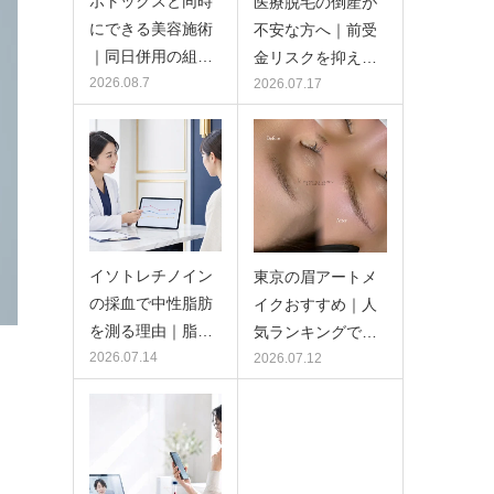
ボトックスと同時
医療脱毛の倒産が
にできる美容施術
不安な方へ｜前受
｜同日併用の組…
金リスクを抑え…
2026.08.7
2026.07.17
イソトレチノイン
東京の眉アートメ
の採血で中性脂肪
イクおすすめ｜人
を測る理由｜脂…
気ランキングで…
2026.07.14
2026.07.12