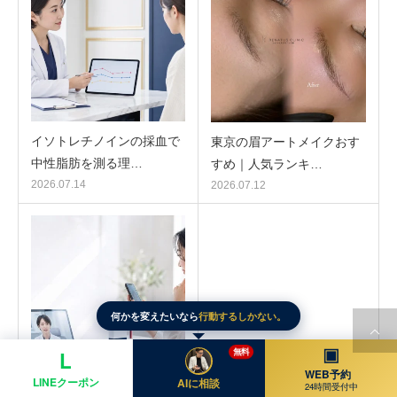
イソトレチノインの採血で
東京の眉アートメイクおす
中性脂肪を測る理…
すめ｜人気ランキ…
2026.07.14
2026.07.12
何かを変えたいなら
行動するしかない。
▣
無料
L
WEB予約
LINEクーポン
AIに相談
24時間受付中
イソトレチノインのオンラ