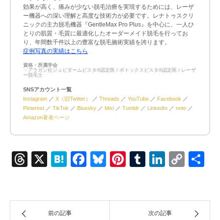
効果が高く、痛みが少ない脱毛治療を実現するためには、レーザ
ー機器への深い理解と高度な技術力が必要です。レナトゥスクリ
ニックの主力脱毛機器『GentleMax Pro Plus』を中心に、一人ひ
とりの肌質・毛質に最適化したオーダーメイド脱毛を行ってお
り、年間数千件以上の豊富な脱毛施術実績を誇ります。
症例写真の実績はこちら
資格・所属学会
・アラガン社ジュビダームビスタ®認定医 / ボトックスビスタ®認定医 / レーザ
ー脱毛士
SNSアカウント一覧
Instagram
／
X（旧Twitter）
／
Threads
／
YouTube
／
Facebook
／
Pinterest
／
TikTok
／
Bluesky
／
Mixi
／
Tumblr
／
LinkedIn
／
note
／
Amazon著者ページ
Threads
X
Hatena
Facebook
Bluesky
Pinterest
Tumblr
LinkedI
Cop
共
Link
有
前の記事
次の記事