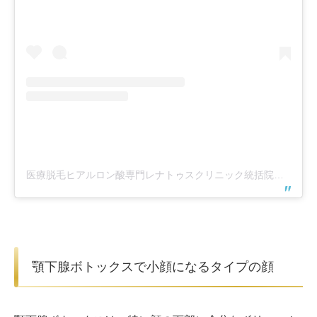
医療脱毛ヒアルロン酸専門レナトゥスクリニック統括院長副田周(@dr.shusoeda)がシェアした投稿
顎下腺ボトックスで小顔になるタイプの顔