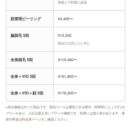
美肌シワ対策に必須
肌管理ピーリング
¥4,400〜
脇脱毛 5回
¥13,200
部位だけ試したい方に
全身脱毛 5回
¥119,490〜
全身＋VIO 5回
¥151,800〜
全身＋VIO＋顔 5回
¥179,300〜
※表示価格はすべて税込です。脱毛コースは通院できる曜日・時間帯によって3つの
プランがあり、上記は最も安いプランの価格です。効果には個人差があります。最
新の料金は
料金表ページ
をご確認ください。