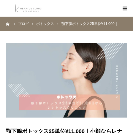
ーム
ブログ
ボトックス
顎下腺ボトックス25単位¥11,000｜…
HOME
メニュー
料金表
クリニック一覧
医師紹介
ブログ
Q&A
顎下腺ボトックス25単位¥11,000｜小顔ならレナ