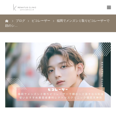
ーム
ブログ
ピコレーザー
福岡でメンズシミ取りピコレーザーで
HOME
顔のシ…
メニュー
料金表
クリニック一覧
医師紹介
ブログ
Q&A