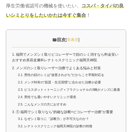
厚生労働省認可の機械を使いたい、
コスパ・タイパの良
いシミとりをしたいかたは今すぐ集合
！
目次
[
非表示
]
1.
福岡でメンズシミ取りピコレーザーで顔のシミ消すなら料金安い
おすすめ美容皮膚科レナトゥスクリニック福岡天神院
2.
メンズのシミ取りレーザー治療でよくある悩みと対策
2.1.
男性の顔のシミは“放置されがち”だからこそ早期対応を
2.2.
メンズ特有の“肌質・生活習慣”に合わせた治療が必要
2.3.
ピコスポット＋トーニング＋フラクショナルの3種がメンズに最適
2.4.
男性でも通いやすいクリニック環境
2.5.
こんなメンズの方におすすめ
3.
① 福岡でシミ取りなら“的確な診断×ピコレーザー治療”が重要
3.1.
なぜシミ取りに「診断力」が不可欠なのか？
3.2.
レナトゥスクリニック福岡天神院の診察の特徴