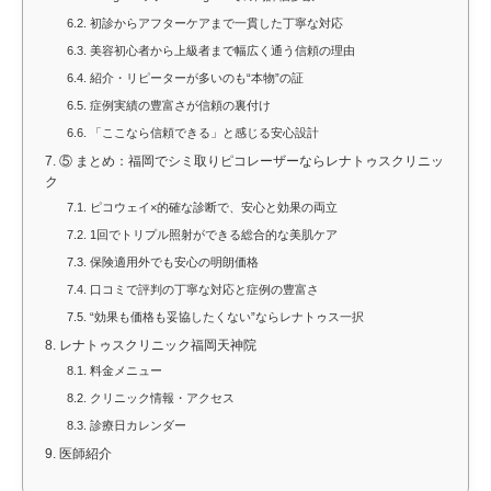
6.2.
初診からアフターケアまで一貫した丁寧な対応
6.3.
美容初心者から上級者まで幅広く通う信頼の理由
6.4.
紹介・リピーターが多いのも“本物”の証
6.5.
症例実績の豊富さが信頼の裏付け
6.6.
「ここなら信頼できる」と感じる安心設計
7.
⑤ まとめ：福岡でシミ取りピコレーザーならレナトゥスクリニッ
ク
7.1.
ピコウェイ×的確な診断で、安心と効果の両立
7.2.
1回でトリプル照射ができる総合的な美肌ケア
7.3.
保険適用外でも安心の明朗価格
7.4.
口コミで評判の丁寧な対応と症例の豊富さ
7.5.
“効果も価格も妥協したくない”ならレナトゥス一択
8.
レナトゥスクリニック福岡天神院
8.1.
料金メニュー
8.2.
クリニック情報・アクセス
8.3.
診療日カレンダー
9.
医師紹介