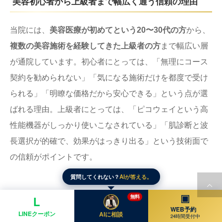
美容初心者から上級者まで幅広く通う信頼の理由
当院には、
美容医療が初めてという20〜30代の方
から、
複数の美容施術を経験してきた上級者の方
まで幅広い層
が通院しています。初心者にとっては、「無理にコース
契約を勧められない」「気になる施術だけを都度で受け
られる」「明瞭な価格だから安心できる」という点が選
ばれる理由。上級者にとっては、「ピコウェイという高
性能機器がしっかり使いこなされている」「肌診断と波
長選択が的確で、効果がはっきり出る」という技術面で
の信頼がポイントです。
質問してくれない？
AIが答える。
▣
無料
L
紹介・リピーターが多いのも“本物”の証
WEB予約
LINEクーポン
AIに相談
24時間受付中