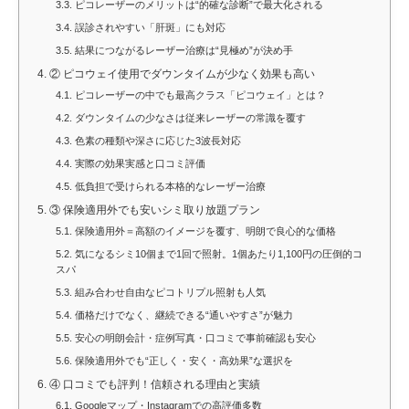
3.3.
ピコレーザーのメリットは“的確な診断”で最大化される
3.4.
誤診されやすい「肝斑」にも対応
3.5.
結果につながるレーザー治療は“見極め”が決め手
4.
② ピコウェイ使用でダウンタイムが少なく効果も高い
4.1.
ピコレーザーの中でも最高クラス「ピコウェイ」とは？
4.2.
ダウンタイムの少なさは従来レーザーの常識を覆す
4.3.
色素の種類や深さに応じた3波長対応
4.4.
実際の効果実感と口コミ評価
4.5.
低負担で受けられる本格的なレーザー治療
5.
③ 保険適用外でも安いシミ取り放題プラン
5.1.
保険適用外＝高額のイメージを覆す、明朗で良心的な価格
5.2.
気になるシミ10個まで1回で照射。1個あたり1,100円の圧倒的コ
スパ
5.3.
組み合わせ自由なピコトリプル照射も人気
5.4.
価格だけでなく、継続できる“通いやすさ”が魅力
5.5.
安心の明朗会計・症例写真・口コミで事前確認も安心
5.6.
保険適用外でも“正しく・安く・高効果”な選択を
6.
④ 口コミでも評判！信頼される理由と実績
6.1.
Googleマップ・Instagramでの高評価多数