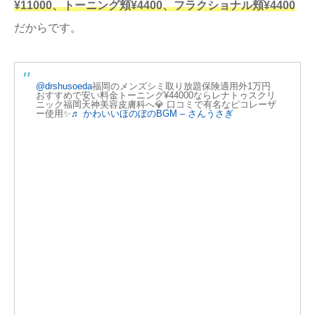
¥11000、トーニング頬¥4400、フラクショナル頬¥4400
だからです。
@drshusoeda
福岡のメンズシミ取り放題保険適用外1万円
おすすめで安い料金トーニング¥44000ならレナトゥスクリ
ニック福岡天神美容皮膚科へ💎 口コミで有名なピコレーザ
ー使用✨
♬ かわいいほのぼのBGM – さんうさぎ