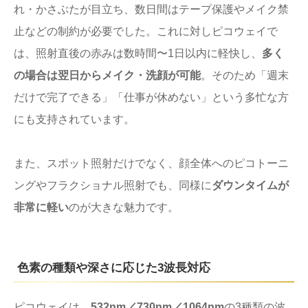
れ・かさぶたが目立ち、数日間はテープ保護やメイク禁
止などの制約が必要でした。これに対しピコウェイで
は、照射直後の赤みは数時間〜1日以内に軽快し、
多く
の場合は翌日からメイク・洗顔が可能
。そのため「週末
だけで完了できる」「仕事が休めない」という多忙な方
にも支持されています。
また、スポット照射だけでなく、顔全体へのピコトーニ
ングやフラクショナル照射でも、同様に
ダウンタイムが
非常に軽い
のが大きな魅力です。
色素の種類や深さに応じた3波長対応
ピコウェイは、
532nm／730nm／1064nm
の3種類の波