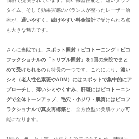
価格で提供されています。高い機器性能と、短いダウン
タイム、そして効果実感のバランスが整ったレーザー治
療が、
通いやすく、続けやすい料金設計
で受けられる点
も大きな魅力です。
さらに当院では、
スポット照射＋ピコトーニング＋ピコ
フラクショナルの「トリプル照射」を1回の来院でまと
めて受けられる
のも特長の一つです。これにより、
濃い
シミ（老人性色素斑やADM）にはスポットで集中的にア
プローチ
し、
薄いシミやくすみ、肝斑にはピコトーニン
グで全体トーンアップ
、
毛穴・小ジワ・肌質にはピコフ
ラクショナルで真皮再構築
と、全方位型の美肌ケアが可
能になります。