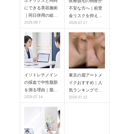
ボトックスと同時
医療脱毛の倒産が
にできる美容施術
不安な方へ｜前受
｜同日併用の組…
金リスクを抑え…
2026.08.7
2026.07.17
イソトレチノイン
東京の眉アートメ
の採血で中性脂肪
イクおすすめ｜人
を測る理由｜脂…
気ランキングで…
2026.07.14
2026.07.12