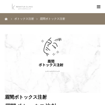
ーム
ボトックス注射
眉間ボトックス注射
HOME
メニュー
料金表
クリニック一覧
医師紹介
ブログ
眉間ボトックス注射
Q&A