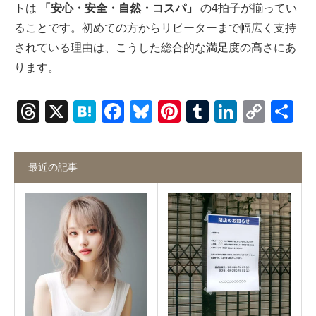
トは
「安心・安全・自然・コスパ」
の4拍子が揃ってい
ることです。初めての方からリピーターまで幅広く支持
されている理由は、こうした総合的な満足度の高さにあ
ります。
Threads
X
Hatena
Facebook
Bluesky
Pinterest
Tumblr
LinkedI
Cop
共
Link
有
最近の記事