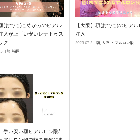
額(おでこ)こめかみのヒアル
【大阪】額(おでこ)のヒアル
注入が上手い安いレナトゥス
注入
ック
2025.07.2
額
,
大阪
,
ヒアルロン酸
15
額
,
福岡
上手い安い額ヒアルロン酸/
ヒアルロン酸で額を自然に丸