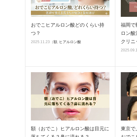
おでこヒアルロン酸どのくらい持
福岡で
つ？
ロン酸
クリニ
2025.11.23
額
,
ヒアルロン酸
2025.09.
額（おでこ）ヒアルロン酸は目元に
東京で
落ちてくる？鼻に流れる？
おでこ