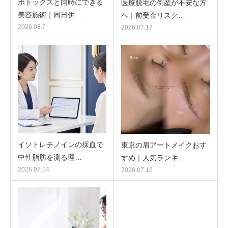
ボトックスと同時にできる
医療脱毛の倒産が不安な方
美容施術｜同日併…
へ｜前受金リスク…
2026.08.7
2026.07.17
イソトレチノインの採血で
東京の眉アートメイクおす
中性脂肪を測る理…
すめ｜人気ランキ…
2026.07.14
2026.07.12