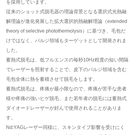
を採用しています。
従来のショット式脱毛器の理論背景となる選択式光熱融
解理論が進化発展した拡大選択的熱融解理論（extended
theory of selective photothermolysis）に基づき、毛包だ
けではなく、バルジ領域もターゲットとして開発されま
した。
蓄熱式脱毛は、低フルエンスの毎秒10Hz程度の短い間隔
でレーザーを照射することで、皮下のバルジ領域を含む
毛包全体に熱を蓄積させて脱毛をします。
蓄熱式脱毛は、疼痛が最小限なので、疼痛が苦手な患者
様や疼痛の強いヒゲ脱毛、また若年者の脱毛には蓄熱式
ダイオードレーザーが好んで使用されることがありま
す。
Nd:YAGレーザー同様に、スキンタイプ影響を受けにく