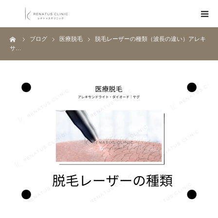
ーム
ブログ
医療脱毛
脱毛レーザーの種類（波長の違い）アレキ
HOME
サ…
メニュー
料金表
クリニック一覧
医師紹介
ブログ
Q&A