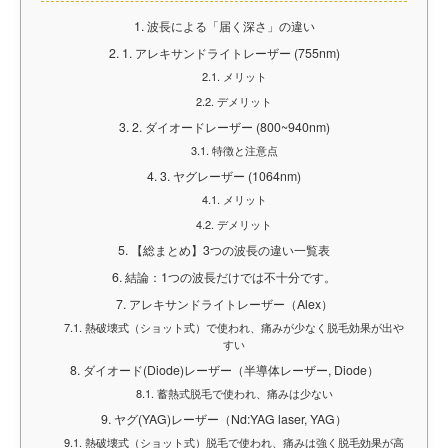
1.
波長による「届く深さ」の違い
2.
1. アレキサンドライトレーザー (755nm)
2.1.
メリット
2.2.
デメリット
3.
2. ダイオードレーザー (800~940nm)
3.1.
特徴と注意点
4.
3. ヤグレーザー (1064nm)
4.1.
メリット
4.2.
デメリット
5.
【総まとめ】3つの波長の違い一覧表
6.
結論：1つの波長だけでは不十分です。
7.
アレキサンドライトレーザー（Alex）
7.1.
熱破壊式（ショット式）で使われ、痛みが少なく脱毛効果が出や
すい
8.
ダイオード(Diode)レーザー（半導体レーザー, Diode）
8.1.
蓄熱式脱毛で使われ、痛みは少ない
9.
ヤグ(YAG)レーザー（Nd:YAG laser, YAG）
9.1.
熱破壊式（ショット式）脱毛で使われ、痛みは強く脱毛効果が高