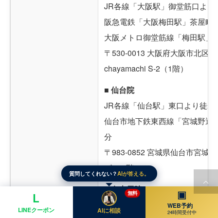
JR各線「大阪駅」御堂筋口より
阪急電鉄「大阪梅田駅」茶屋町
大阪メトロ御堂筋線「梅田駅」
〒530-0013 大阪府大阪市北区茶屋
chayamachi S-2（1階）
■ 仙台院
JR各線「仙台駅」東口より徒歩
仙台市地下鉄東西線「宮城野通駅
分
〒983-0852 宮城県仙台市宮城野
ビル 5階
質問してくれない？
AIが答える。
■ 名古屋院
▣
無料
L
JR東海道本線・中央本線・関西
WEB予約
LINEクーポン
AIに相談
24時間受付中