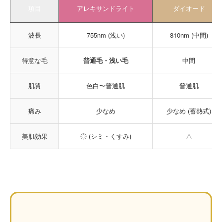
項目
アレキサンドライト
ダイオード
波長
755nm (浅い)
810nm (中間)
得意な毛
普通毛・浅い毛
中間
肌質
色白〜普通肌
普通肌
痛み
少なめ
少なめ (蓄熱式)
美肌効果
◎ (シミ・くすみ)
△