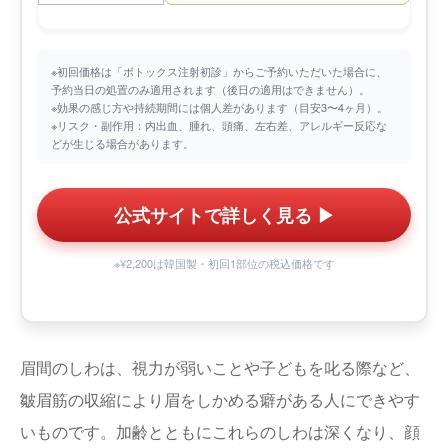
※初回価格は「ボトックス注射初診」からご予約いただいた場合に、
予約当日の処置のみ適用されます（後日の適用はできません）。
※効果の感じ方や持続期間には個人差があります（目安3〜4ヶ月）。
※リスク・副作用：内出血、腫れ、頭痛、左右差、アレルギー反応な
どが生じる場合があります。
公式サイトで詳しく見る ▶︎
※¥2,200は韓国製・初回1部位の税込価格です
眉間のしわは、視力が弱いことや子どもを叱る際など、
皺眉筋の収縮により眉をしかめる癖がある人にできやす
いものです。加齢とともにこれらのしわは深くなり、顔