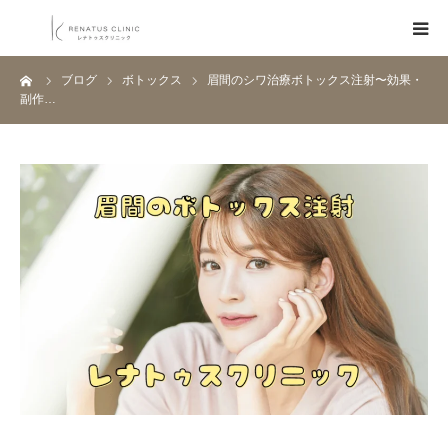
ーム
ブログ
ボトックス
眉間のシワ治療ボトックス注射〜効果・
HOME
副作…
メニュー
料金表
クリニック一覧
医師紹介
ブログ
Q&A