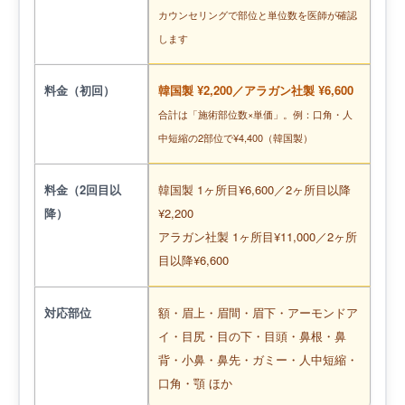
カウンセリングで部位と単位数を医師が確認
します
料金（初回）
韓国製 ¥2,200／アラガン社製 ¥6,600
合計は「施術部位数×単価」。例：口角・人
中短縮の2部位で¥4,400（韓国製）
料金（2回目以
韓国製 1ヶ所目¥6,600／2ヶ所目以降
降）
¥2,200
アラガン社製 1ヶ所目¥11,000／2ヶ所
目以降¥6,600
対応部位
額・眉上・眉間・眉下・アーモンドア
イ・目尻・目の下・目頭・鼻根・鼻
背・小鼻・鼻先・ガミー・人中短縮・
口角・顎 ほか