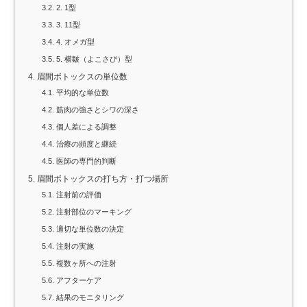
3.2.
2. 1型
3.3.
3. 11型
3.4.
4. オメガ型
3.5.
5. 横皺（よこさび）型
4.
眉間ボトックスの単位数
4.1.
平均的な単位数
4.2.
筋肉の強さとシワの深さ
4.3.
個人差による調整
4.4.
治療の頻度と継続
4.5.
医師の専門的判断
5.
眉間ボトックスの打ち方・打つ場所
5.1.
注射前の評価
5.2.
注射部位のマーキング
5.3.
適切な単位数の決定
5.4.
注射の実施
5.5.
複数ヶ所への注射
5.6.
アフターケア
5.7.
結果のモニタリング