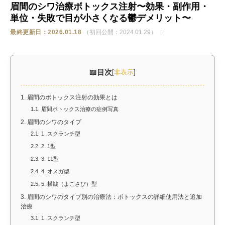
眉間のシワ治療ボトックス注射〜効果・副作用・
単位・失敗で目が小さくなる鬱デメリット〜
ストア
最終更新日：2026.01.18
（初回公開：2024.01.29）
相談
目次
[
非表示
]
1.
眉間のボトックス注射の効果とは
1.1.
眉間ボトックス治療の症例写真
2.
眉間のシワのタイプ
2.1.
1. スクランチ型
2.2.
2. 1型
2.3.
3. 11型
2.4.
4. オメガ型
2.5.
5. 横皺（よこさび）型
3.
眉間のシワのタイプ別の治療法：ボトックスの詳細使用法と追加
治療
3.1.
1. スクランチ型