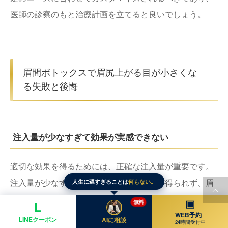
医師の診察のもと治療計画を立てると良いでしょう。
眉間ボトックスで眉尻上がる目が小さくな
る失敗と後悔
注入量が少なすぎて効果が実感できない
適切な効果を得るためには、正確な注入量が重要です。
人生に遅すぎることは
何もない。
注入量が少なすぎる場合、望ましい効果が得られず、眉
間の皺の改善が不十分になることがあります。結果とし
▣
無料
L
WEB予約
て、期待していた見た目の改善が実現しない可能性があ
LINEクーポン
AIに相談
24時間受付中