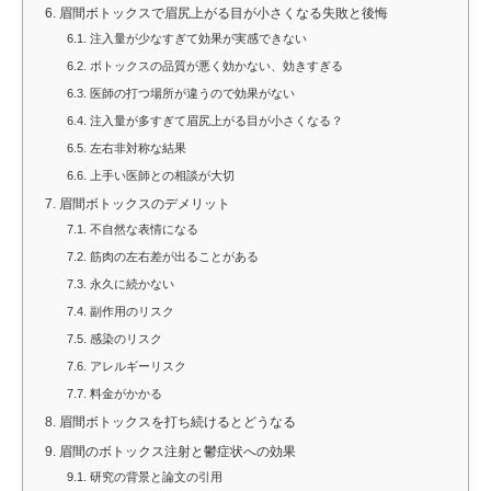
6.
眉間ボトックスで眉尻上がる目が小さくなる失敗と後悔
6.1.
注入量が少なすぎて効果が実感できない
6.2.
ボトックスの品質が悪く効かない、効きすぎる
6.3.
医師の打つ場所が違うので効果がない
6.4.
注入量が多すぎて眉尻上がる目が小さくなる？
6.5.
左右非対称な結果
6.6.
上手い医師との相談が大切
7.
眉間ボトックスのデメリット
7.1.
不自然な表情になる
7.2.
筋肉の左右差が出ることがある
7.3.
永久に続かない
7.4.
副作用のリスク
7.5.
感染のリスク
7.6.
アレルギーリスク
7.7.
料金がかかる
8.
眉間ボトックスを打ち続けるとどうなる
9.
眉間のボトックス注射と鬱症状への効果
9.1.
研究の背景と論文の引用