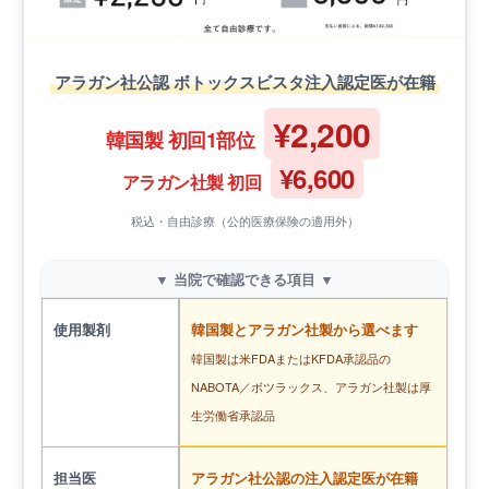
アラガン社公認 ボトックスビスタ注入認定医が在籍
¥2,200
韓国製 初回1部位
¥6,600
アラガン社製 初回
税込・自由診療（公的医療保険の適用外）
▼ 当院で確認できる項目 ▼
使用製剤
韓国製とアラガン社製から選べます
韓国製は米FDAまたはKFDA承認品の
NABOTA／ボツラックス、アラガン社製は厚
生労働省承認品
担当医
アラガン社公認の注入認定医が在籍