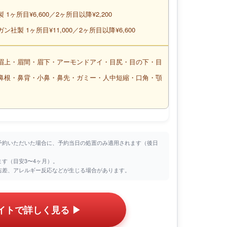
 1ヶ所目¥6,600／2ヶ所目以降¥2,200
ン社製 1ヶ所目¥11,000／2ヶ所目以降¥6,600
眉上・眉間・眉下・アーモンドアイ・目尻・目の下・目
鼻根・鼻背・小鼻・鼻先・ガミー・人中短縮・口角・顎
予約いただいた場合に、予約当日の処置のみ適用されます（後日
す（目安3〜4ヶ月）。
右差、アレルギー反応などが生じる場合があります。
イトで詳しく見る ▶︎