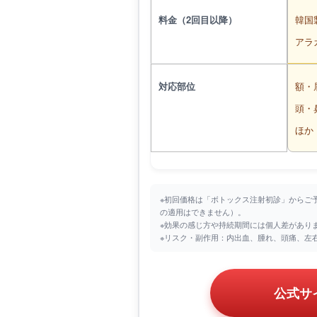
料金（2回目以降）
韓国製
アラガ
対応部位
額・
頭・
ほか
※初回価格は「ボトックス注射初診」からご
の適用はできません）。
※効果の感じ方や持続期間には個人差がありま
※リスク・副作用：内出血、腫れ、頭痛、左
公式サ