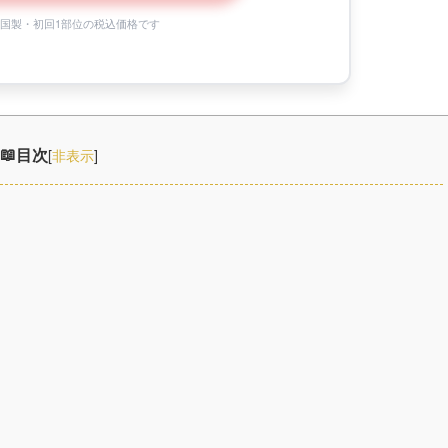
0は韓国製・初回1部位の税込価格です
目次
[
非表示
]