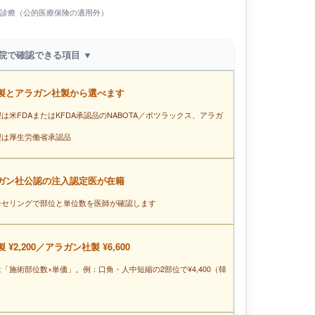
診療（公的医療保険の適用外）
当院で確認できる項目 ▼
製とアラガン社製から選べます
は米FDAまたはKFDA承認品のNABOTA／ボツラックス、アラガ
製は厚生労働省承認品
ガン社公認の注入認定医が在籍
ンセリングで部位と単位数を医師が確認します
 ¥2,200／アラガン社製 ¥6,600
「施術部位数×単価」。例：口角・人中短縮の2部位で¥4,400（韓
）