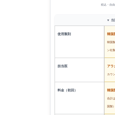
税込・自由
▼ 
使用製剤
韓国
韓国製
ン社
担当医
アラ
カウ
料金（初回）
韓国製
合計は
国製