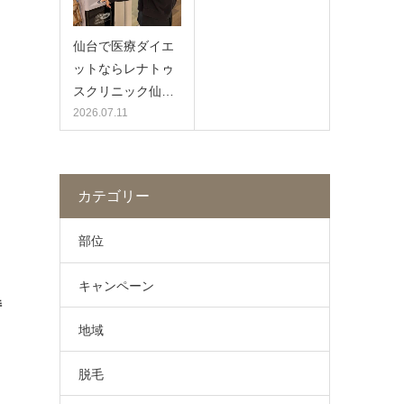
仙台で医療ダイエ
ットならレナトゥ
スクリニック仙…
2026.07.11
も
カテゴリー
部位
キャンペーン
持
地域
脱毛
さ