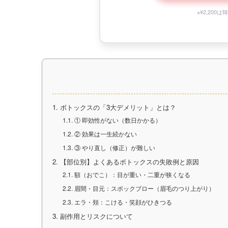
※¥2,20
1.
ボトックスの「3大デメリット」とは？
1.1.
① 即効性がない（数日かかる）
1.2.
② 効果は一生続かない
1.3.
③ やり直し（修正）が難しい
2.
【部位別】よくあるボトックスの失敗例と原因
2.1.
額（おでこ）：目が重い・二重が狭くなる
2.2.
眉間・目元：スポックブロー（眉毛のつり上がり）
2.3.
エラ・頬：こける・笑顔がひきつる
3.
副作用とリスクについて