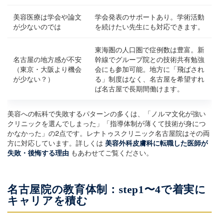
美容医療は学会や論文
学会発表のサポートあり。学術活動
が少ないのでは
を続けたい先生にも対応できます。
東海圏の人口圏で症例数は豊富。新
名古屋の地方感が不安
幹線でグループ院との技術共有勉強
（東京・大阪より機会
会にも参加可能。地方に「飛ばされ
が少ない？）
る」制度はなく、名古屋を希望すれ
ば名古屋で長期間働けます。
美容への転科で失敗するパターンの多くは、「ノルマ文化が強い
クリニックを選んでしまった」「指導体制が薄くて技術が身につ
かなかった」の2点です。レナトゥスクリニック名古屋院はその両
方に対応しています。詳しくは
美容外科皮膚科に転職した医師が
失敗・後悔する理由
もあわせてご覧ください。
名古屋院の教育体制：step1〜4で着実に
キャリアを積む