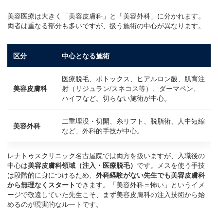
美容医療は大きく「美容皮膚科」と「美容外科」に分かれます。
両者は重なる部分も多いですが、扱う施術の中心が異なります。
区分
中心となる施術
医療脱毛、ボトックス、ヒアルロン酸、肌育注
美容皮膚科
射（リジュラン/スネコス等）、ダーマペン、
ハイフなど。切らない施術が中心。
二重埋没・切開、糸リフト、脱脂術、人中短縮
美容外科
など、外科的手技が中心。
レナトゥスクリニック名古屋院では両方を扱いますが、入職後の
中心は
美容皮膚科領域（注入・医療脱毛）
です。メスを使う手技
は段階的に身につけるため、
外科経験がない先生でも美容皮膚科
から無理なくスタート
できます。「美容外科＝怖い」というイメ
ージで敬遠していた先生こそ、まず美容皮膚科の注入技術から始
めるのが現実的なルートです。