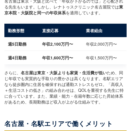
名古屋は東京・大阪と比べて「年収が下がるのでは」と心配され
る先生もいます。しかし、レナトゥスクリニック名古屋院では
東
京本院・大阪院と同一の年収体系
を適用しています。
勤務形態
直接応募
業者経由
週5日勤務
年収2,100万円〜
年収2,000万円〜
週4日勤務
年収1,600万円〜
年収1,500万円〜
さらに、
名古屋は東京・大阪よりも家賃・生活費が低い
ため、同
じ年収でも実質的な手取りの豊かさは高くなります。名駅エリア
なら徒歩圏内に住居を確保すれば通勤ストレスもゼロ。「高収入
＋生活コストの低さ」の組み合わせは、QOLを重視する先生に特
に合っています。また、業績・能力・在籍年数に応じた昇給体系
があるため、長期勤務ほど収入が上がる仕組みです。
名古屋・名駅エリアで働くメリット