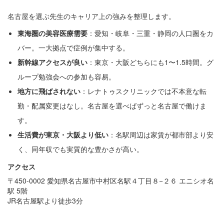
名古屋を選ぶ先生のキャリア上の強みを整理します。
東海圏の美容医療需要
：愛知・岐阜・三重・静岡の人口圏をカ
バー。一大拠点で症例が集中する。
新幹線アクセスが良い
：東京・大阪どちらにも1〜1.5時間。グ
ループ勉強会への参加も容易。
地方に飛ばされない
：レナトゥスクリニックでは不本意な転
勤・配属変更はなし。名古屋を選べばずっと名古屋で働けま
す。
生活費が東京・大阪より低い
：名駅周辺は家賃が都市部より安
く、同年収でも実質的な豊かさが高い。
アクセス
〒450-0002 愛知県名古屋市中村区名駅４丁目８−２６ エニシオ名
駅 5階
JR名古屋駅より徒歩3分