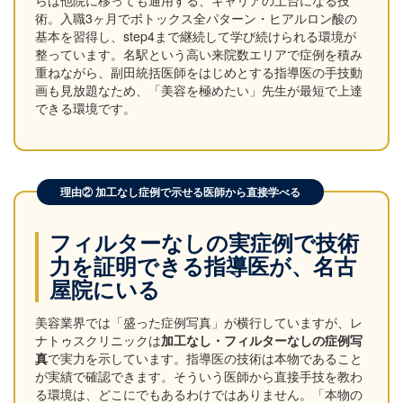
らは他院に移っても通用する、キャリアの土台になる技
術。入職3ヶ月でボトックス全パターン・ヒアルロン酸の
基本を習得し、step4まで継続して学び続けられる環境が
整っています。名駅という高い来院数エリアで症例を積み
重ねながら、副田統括医師をはじめとする指導医の手技動
画も見放題なため、「美容を極めたい」先生が最短で上達
できる環境です。
理由② 加工なし症例で示せる医師から直接学べる
フィルターなしの実症例で技術
力を証明できる指導医が、名古
屋院にいる
美容業界では「盛った症例写真」が横行していますが、レ
ナトゥスクリニックは
加工なし・フィルターなしの症例写
真
で実力を示しています。指導医の技術は本物であること
が実績で確認できます。そういう医師から直接手技を教わ
る環境は、どこにでもあるわけではありません。「本物の