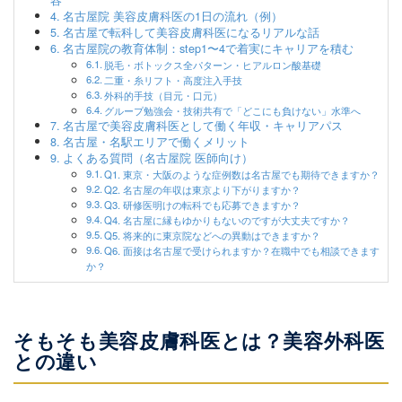
名古屋院 美容皮膚科医の1日の流れ（例）
名古屋で転科して美容皮膚科医になるリアルな話
名古屋院の教育体制：step1〜4で着実にキャリアを積む
脱毛・ボトックス全パターン・ヒアルロン酸基礎
二重・糸リフト・高度注入手技
外科的手技（目元・口元）
グループ勉強会・技術共有で「どこにも負けない」水準へ
名古屋で美容皮膚科医として働く年収・キャリアパス
名古屋・名駅エリアで働くメリット
よくある質問（名古屋院 医師向け）
Q1. 東京・大阪のような症例数は名古屋でも期待できますか？
Q2. 名古屋の年収は東京より下がりますか？
Q3. 研修医明けの転科でも応募できますか？
Q4. 名古屋に縁もゆかりもないのですが大丈夫ですか？
Q5. 将来的に東京院などへの異動はできますか？
Q6. 面接は名古屋で受けられますか？在職中でも相談できます
か？
そもそも美容皮膚科医とは？美容外科医
との違い