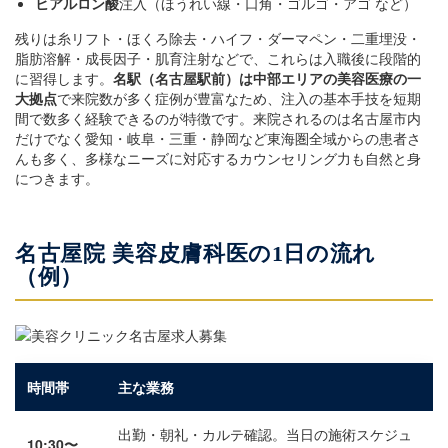
ヒアルロン酸
注入（ほうれい線・口角・ゴルゴ・アゴ など）
残りは糸リフト・ほくろ除去・ハイフ・ダーマペン・二重埋没・
脂肪溶解・成長因子・肌育注射などで、これらは入職後に段階的
に習得します。
名駅（名古屋駅前）は中部エリアの美容医療の一
大拠点
で来院数が多く症例が豊富なため、注入の基本手技を短期
間で数多く経験できるのが特徴です。来院されるのは名古屋市内
だけでなく愛知・岐阜・三重・静岡など東海圏全域からの患者さ
んも多く、多様なニーズに対応するカウンセリング力も自然と身
につきます。
名古屋院 美容皮膚科医の1日の流れ
（例）
時間帯
主な業務
出勤・朝礼・カルテ確認。当日の施術スケジュ
10:30〜