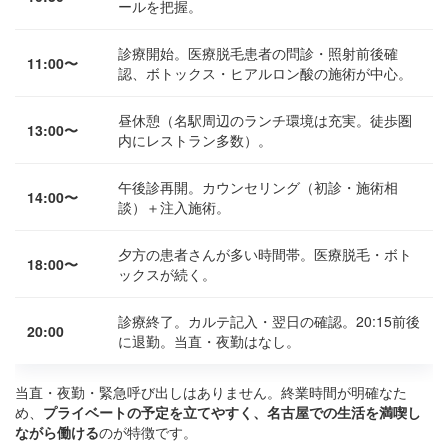
ールを把握。
診療開始。医療脱毛患者の問診・照射前後確
11:00〜
認、ボトックス・ヒアルロン酸の施術が中心。
昼休憩（名駅周辺のランチ環境は充実。徒歩圏
13:00〜
内にレストラン多数）。
午後診再開。カウンセリング（初診・施術相
14:00〜
談）＋注入施術。
夕方の患者さんが多い時間帯。医療脱毛・ボト
18:00〜
ックスが続く。
診療終了。カルテ記入・翌日の確認。20:15前後
20:00
に退勤。当直・夜勤はなし。
当直・夜勤・緊急呼び出しはありません。終業時間が明確なた
め、
プライベートの予定を立てやすく、名古屋での生活を満喫し
ながら働ける
のが特徴です。