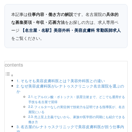
本記事は
です。名古屋院の
仕事内容・働き方の解説
具体的
をお探しの方は、求人専用ペ
な募集要項・年収・応募方法
ージ
【名古屋・名駅】美容外科・美容皮膚科 常勤医師求人
をご覧ください。
contents
そもそも美容皮膚科医とは？美容外科医との違い
なぜ美容皮膚科医がレナトゥスクリニック名古屋院を選ぶの
か
ヒアルロン酸・ボトックス・肌育注射まで、どこでも通用する
手技を名古屋で習得
フィルターなしの実症例で技術力を証明できる指導医が、名古
屋院にいる
売上至上主義でないから、家族や医学部の同期にも紹介できる
働き方
名古屋のレナトゥスクリニックで美容皮膚科医が担う仕事内
容