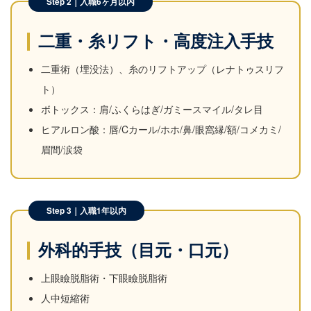
Step 2｜入職6ヶ月以内
二重・糸リフト・高度注入手技
二重術（埋没法）、糸のリフトアップ（レナトゥスリフ
ト）
ボトックス：肩/ふくらはぎ/ガミースマイル/タレ目
ヒアルロン酸：唇/Cカール/ホホ/鼻/眼窩縁/額/コメカミ/
眉間/涙袋
Step 3｜入職1年以内
外科的手技（目元・口元）
上眼瞼脱脂術・下眼瞼脱脂術
人中短縮術