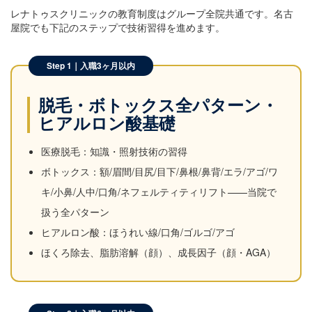
レナトゥスクリニックの教育制度はグループ全院共通です。名古
屋院でも下記のステップで技術習得を進めます。
Step 1｜入職3ヶ月以内
脱毛・ボトックス全パターン・
ヒアルロン酸基礎
医療脱毛：知識・照射技術の習得
ボトックス：額/眉間/目尻/目下/鼻根/鼻背/エラ/アゴ/ワ
キ/小鼻/人中/口角/ネフェルティティリフト——当院で
扱う全パターン
ヒアルロン酸：ほうれい線/口角/ゴルゴ/アゴ
ほくろ除去、脂肪溶解（顔）、成長因子（顔・AGA）